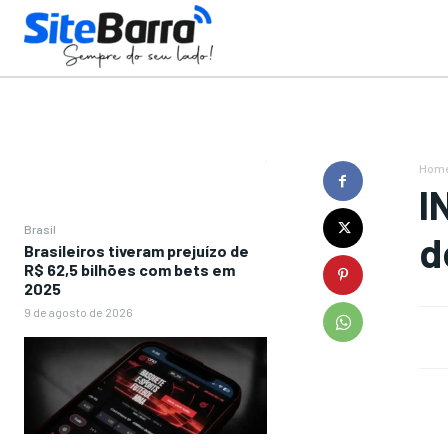
Hom
I
Brasil
d
Brasileiros tiveram prejuízo de
R$ 62,5 bilhões com bets em
2025
9 de agosto de 2026