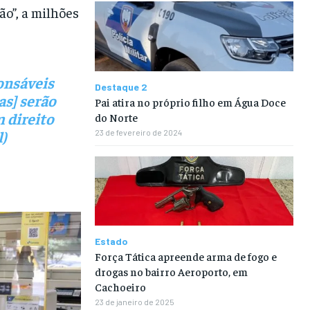
ão”, a milhões
ponsáveis
Destaque 2
as] serão
Pai atira no próprio filho em Água Doce
m direito
do Norte
l)
23 de fevereiro de 2024
Estado
Força Tática apreende arma de fogo e
drogas no bairro Aeroporto, em
Cachoeiro
23 de janeiro de 2025