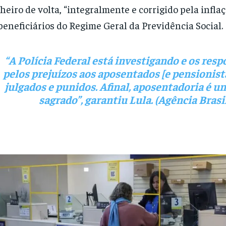
heiro de volta, “integralmente e corrigido pela inflaç
beneficiários do Regime Geral da Previdência Social.
“A Polícia Federal está investigando e os res
pelos prejuízos aos aposentados [e pensionist
julgados e punidos. Afinal, aposentadoria é u
sagrado”, garantiu Lula. (Agência Brasi