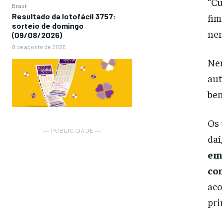
“Cu
Brasil
Resultado da lotofácil 3757:
fim
sorteio de domingo
nen
(09/08/2026)
8 de agosto de 2026
Nen
aut
ben
Os 
― PUBLICIDADE ―
daí
em 
co
aco
pri