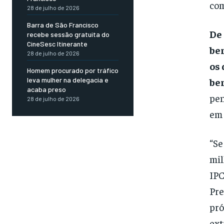
com
28 de julho de 2026
Barra de São Francisco
De 
recebe sessão gratuita do
CineSesc Itinerante
ben
28 de julho de 2026
os
Homem procurado por tráfico
leva mulher na delegacia e
ben
acaba preso
pen
28 de julho de 2026
em 
“Se
mil
IPC
Pre
pró
ext