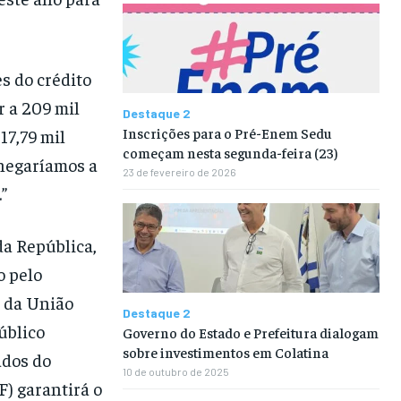
s do crédito
r a 209 mil
Destaque 2
Inscrições para o Pré-Enem Sedu
17,79 mil
começam nesta segunda-feira (23)
chegaríamos a
23 de fevereiro de 2026
”
da República,
o pelo
l da União
Destaque 2
úblico
Governo do Estado e Prefeitura dialogam
sobre investimentos em Colatina
ados do
10 de outubro de 2025
) garantirá o