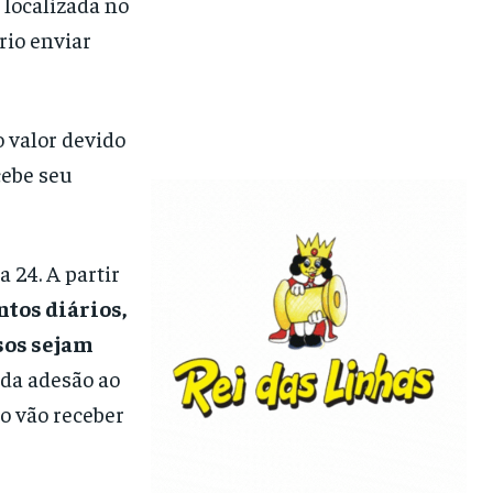
 localizada no
rio enviar
 valor devido
cebe seu
 24. A partir
tos diários,
asos sejam
 da adesão ao
o vão receber