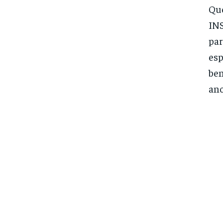
Que
INS
par
esp
ben
ano