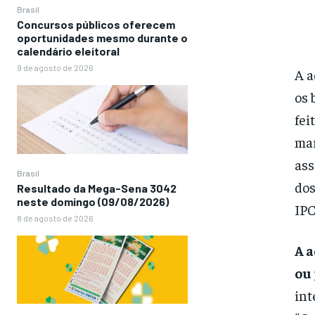
Brasil
Concursos públicos oferecem
oportunidades mesmo durante o
calendário eleitoral
9 de agosto de 2026
A a
os 
fei
mar
ass
Brasil
dos
Resultado da Mega-Sena 3042
neste domingo (09/08/2026)
IPC
8 de agosto de 2026
A a
ou
int