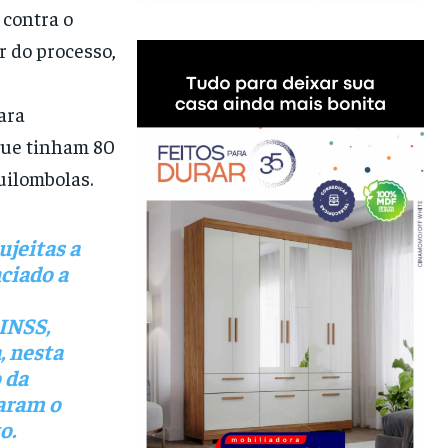
 contra o
r do processo,
s
ara
que tinham 80
uilombolas.
jeitas a
ciado a
 INSS,
a
, nesta
o da
haram o
o.