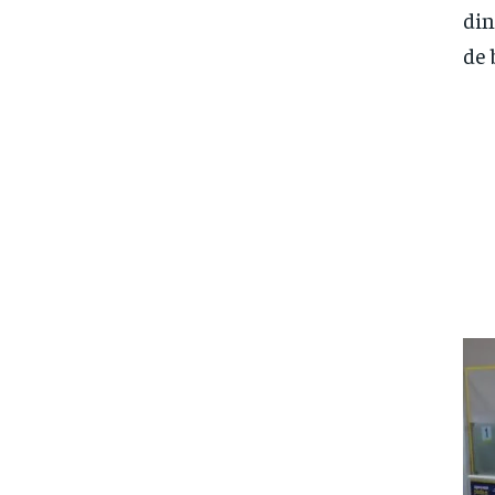
din
de 