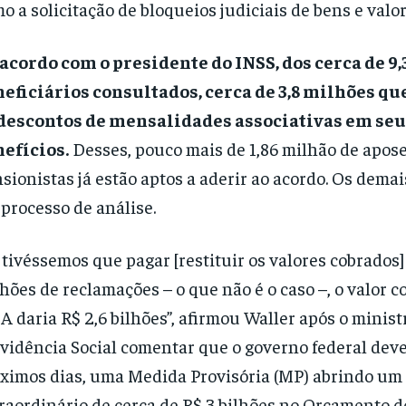
o a solicitação de bloqueios judiciais de bens e valor
acordo com o presidente do INSS, dos cerca de 9
eficiários consultados, cerca de 3,8 milhões q
 descontos de mensalidades associativas em seu
efícios.
Desses, pouco mais de 1,86 milhão de apos
sionistas já estão aptos a aderir ao acordo. Os demai
processo de análise.
 tivéssemos que pagar [restituir os valores cobrados]
hões de reclamações – o que não é o caso –, o valor c
A daria R$ 2,6 bilhões”, afirmou Waller após o minist
vidência Social comentar que o governo federal deve
ximos dias, uma Medida Provisória (MP) abrindo um 
raordinário de cerca de R$ 3 bilhões no Orçamento d