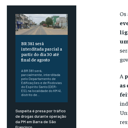
Os
ev
lig
um
BR 381 será
interditada parcial a
ser
partir do dia 30 até
gov
final de agosto
A BR 381 será,
A
p
parcialmente, interditada
pelo Departamento de
Edificações e de Rodovias
as 
do Espírito Santo (DER-
ES), na localidade do KM 41,
fe
distrito de...
ind
Suspeita é presa por tráfico
Uni
de drogas durante operação
res
da PM em Barra de São
Francisco