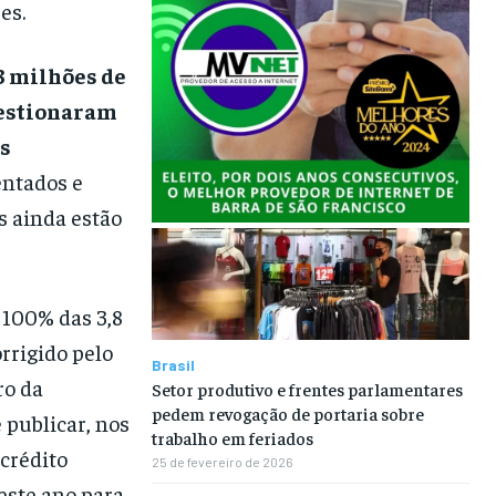
es.
,3 milhões de
uestionaram
s
entados e
s ainda estão
 100% das 3,8
orrigido pelo
Brasil
ro da
Setor produtivo e frentes parlamentares
pedem revogação de portaria sobre
 publicar, nos
trabalho em feriados
crédito
25 de fevereiro de 2026
este ano para