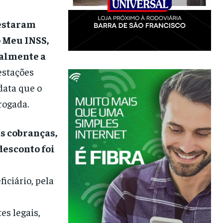
testaram
o Meu INSS,
oalmente a
estações
data que o
rogada.
as cobranças,
desconto foi
iciário, pela
es legais,