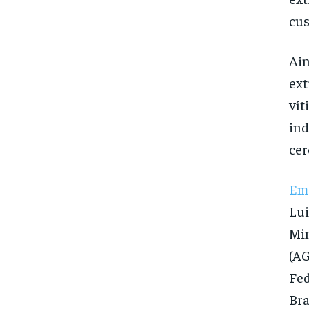
cus
Ain
ext
vít
ind
cer
Em
Lui
Min
(AG
Fed
Bra