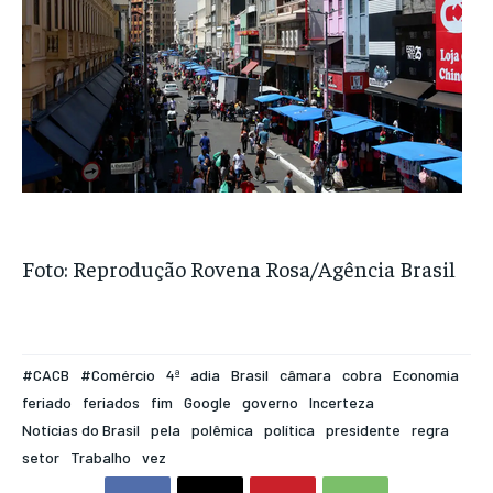
Foto: Reprodução Rovena Rosa/Agência Brasil
#⁠CACB
#Comércio
4ª
adia
Brasil
câmara
cobra
Economia
feriado
feriados
fim
Google
governo
Incerteza
Notícias do Brasil
pela
polêmica
política
presidente
regra
setor
Trabalho
vez