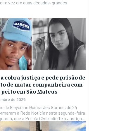
meira vez em duas décadas, grandes
a cobra justiça e pede prisão de
ito de matar companheira com
o peito em São Mateus
embro de 2025
ormaram à Rede Notícia nesta segunda-feira
guarda, que a Polícia Civil solicite à Justiça...