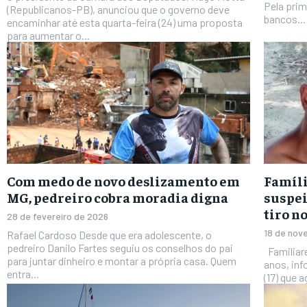
Pela pri
(Republicanos-PB), anunciou que o governo deve
bancos...
encaminhar até esta quarta-feira (24) uma proposta
para aumentar o...
Com medo de novo deslizamento em
Famíli
MG, pedreiro cobra moradia digna
suspe
tiro n
28 de fevereiro de 2026
18 de nov
Rafael Cardoso Desde que era adolescente, o
pedreiro Danilo Fartes seguiu os conselhos do pai
Familiares de Gleyciane Guimarães Gomes, de 24
para juntar dinheiro e montar a própria casa. Quem
anos, inf
entra...
(17) que a