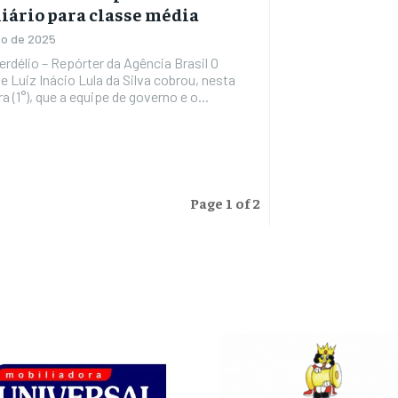
iário para classe média
to de 2025
erdélio – Repórter da Agência Brasil O
e Luiz Inácio Lula da Silva cobrou, nesta
a (1°), que a equipe de governo e o...
Page 1 of 2