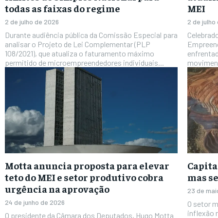
todas as faixas do regime
MEI
2 de julho de 2026
2 de julho
Durante audiência pública da Comissão Especial para
Celebrado
analisar o Projeto de Lei Complementar (PLP
Empreend
108/2021), que atualiza o faturamento máximo
enfrentad
permitido de microempreendedores individuais...
moviment
Motta anuncia proposta para elevar
Capita
teto do MEI e setor produtivo cobra
mas se
urgência na aprovação
23 de mai
24 de junho de 2026
O setor m
inflexão 
O presidente da Câmara dos Deputados, Hugo Motta