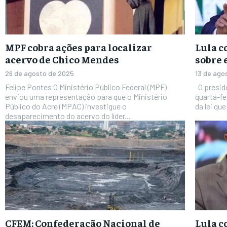
MPF cobra ações para localizar
Lula c
acervo de Chico Mendes
sobre 
26 de agosto de 2025
13 de ago
Felipe Pontes O Ministério Público Federal (MPF)
O presidente Luiz Inácio Lula da Silva cobrou nesta
enviou uma representação para que o Ministério
quarta-fe
Público do Acre (MPAC) investigue o
da lei que
desaparecimento do acervo do líder...
CFEM: Confederação Nacional de
Lula c