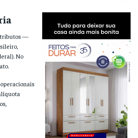
ria
 tributos —
sileiro,
eral). No
ato.
 operacionais
alíquota
os,