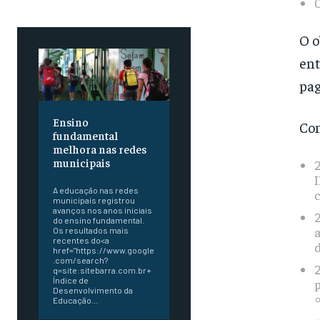
0
O o
ent
pag
Ensino
Con
fundamental
melhora nas redes
municipais
2
I
A educação nas redes
c
municipais registrou
avanços nos anos iniciais
2
do ensino fundamental.
a
Os resultados mais
recentes do<a
href="https://www.google
.com/search?
2
q=site:sitebarra.com.br+
Índice de
p
Desenvolvimento da
Educação...