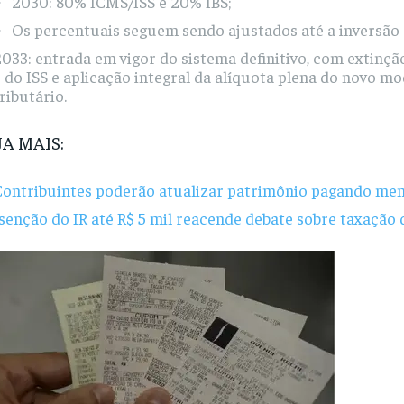
2030: 80% ICMS/ISS e 20% IBS;
Os percentuais seguem sendo ajustados até a inversão
033: entrada em vigor do sistema definitivo, com extinçã
 do ISS e aplicação integral da alíquota plena do novo m
ributário.
JA MAIS:
Contribuintes poderão atualizar patrimônio pagando me
senção do IR até R$ 5 mil reacende debate sobre taxação 