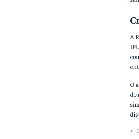
C
A R
IPI
com
ent
O a
do 
sim
dis
0