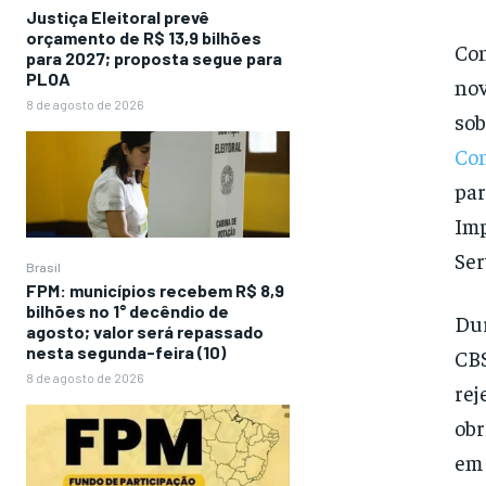
Justiça Eleitoral prevê
orçamento de R$ 13,9 bilhões
Con
para 2027; proposta segue para
PLOA
nov
8 de agosto de 2026
sob
Con
par
Imp
Ser
Brasil
FPM: municípios recebem R$ 8,9
bilhões no 1° decêndio de
Dur
agosto; valor será repassado
nesta segunda-feira (10)
CBS
8 de agosto de 2026
rej
obr
em 