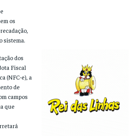
 e
dem os
rrecadação,
o sistema.
tação dos
ota Fiscal
ca (NFC-e), a
mento de
 com campos
ça que
rretará