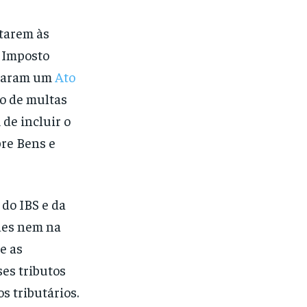
ptarem às
o Imposto
caram um
Ato
ão de multas
de incluir o
bre Bens e
 do IBS e da
des nem na
e as
es tributos
s tributários.