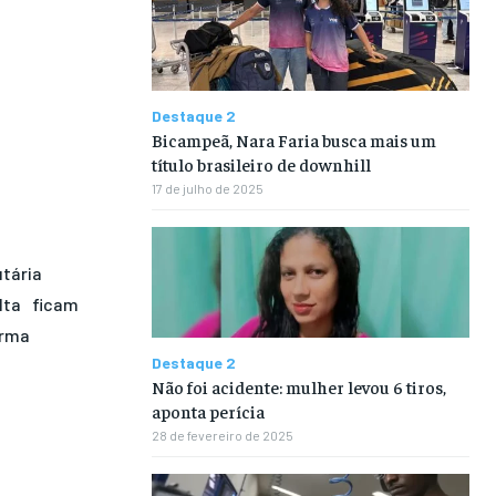
Destaque 2
Bicampeã, Nara Faria busca mais um
título brasileiro de downhill
17 de julho de 2025
tária
lta
ficam
orma
Destaque 2
Não foi acidente: mulher levou 6 tiros,
aponta perícia
28 de fevereiro de 2025