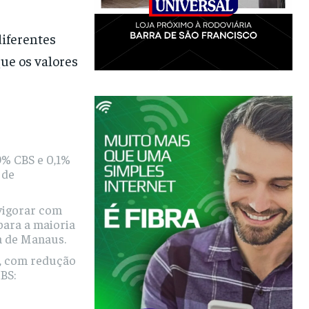
diferentes
que os valores
,9% CBS e 0,1%
 de
 vigorar com
para a maioria
a de Manaus.
s, com redução
BS: