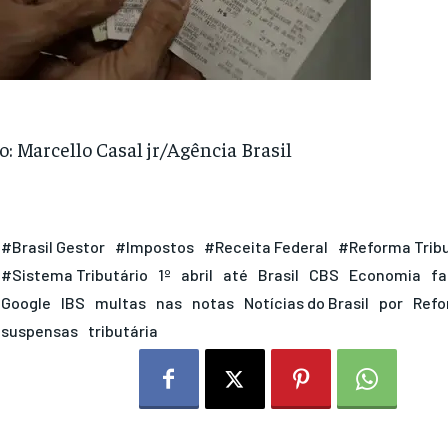
o: Marcello Casal jr/Agência Brasil
#Brasil Gestor
#Impostos
#Receita Federal
#Reforma Tribu
#Sistema Tributário
1º
abril
até
Brasil
CBS
Economia
fa
Google
IBS
multas
nas
notas
Notícias do Brasil
por
Ref
suspensas
tributária