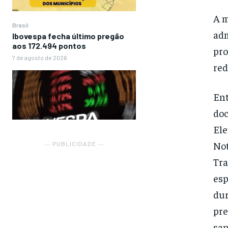
A m
Brasil
adm
Ibovespa fecha último pregão
aos 172.494 pontos
pro
7 de agosto de 2026
red
Ent
doc
Ele
Not
― PUBLICIDADE ―
Tra
esp
dur
pre
san