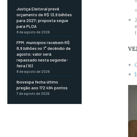
Justiça Eleitoral prevê
orçamento de R$ 13,9 bilhões
2
para 2027; proposta segue
e
para PLOA
t
8 de agosto de 2026
FPM: municípios recebem R$
VE
8,9 bilhões no 1° decêndio de
agosto; valor será
repassado nesta segunda-
feira (10)
8 de agosto de 2026
I
Ibovespa fecha último
pregão aos 172.494 pontos
7 de agosto de 2026