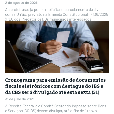
2 de agosto de 2026
As prefeituras já podem solicitar o parcelamento de dívidas
com a União, previsto na Emenda Constitucional nº 136/2025
(PEC dos Precatórios). Os municípios interessados...
Cronograma para emissão de documentos
fiscais eletrônicos com destaque do IBS e
da CBS será divulgado até esta sexta (31)
31 de julho de 2026
A Receita Federal e o Comitê Gestor do Imposto sobre Bens
e Serviços (CGIBS) devem divulgar, até o fim de julho, o