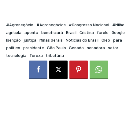
#Agronegócio
#Agronegócios
#Congresso Nacional
#Milho
agrícola
aponta
beneficiará
Brasil
Cristina
farelo
Google
Isenção
justiça
Minas Gerais
Notícias do Brasil
Óleo
para
política
presidente
São Paulo
Senado
senadora
setor
tecnologia
Tereza
tributária