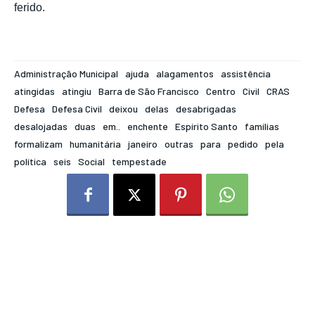
ferido.
Administração Municipal
ajuda
alagamentos
assistência
atingidas
atingiu
Barra de São Francisco
Centro
Civil
CRAS
Defesa
Defesa Civil
deixou
delas
desabrigadas
desalojadas
duas
em..
enchente
Espírito Santo
famílias
formalizam
humanitária
janeiro
outras
para
pedido
pela
política
seis
Social
tempestade