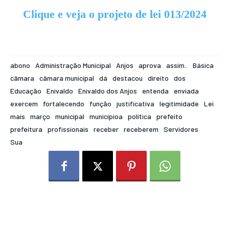
Clique e veja o projeto de lei 013/2024
abono
Administração Municipal
Anjos
aprova
assim..
Básica
câmara
câmara municipal
dá
destacou
direito
dos
Educação
Enivaldo
Enivaldo dos Anjos
entenda
enviada
exercem
fortalecendo
função
justificativa
legitimidade
Lei
mais
março
municipal
municípioa
política
prefeito
prefeitura
profissionais
receber
receberem
Servidores
Sua