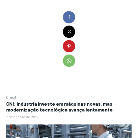
Brasil
CNI: indústria investe em máquinas novas, mas
modernização tecnológica avança lentamente
7 de agosto de 2026