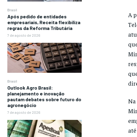
Brasil
A p
Após pedido de entidades
empresariais, Receita flexibiliza
Tel
regras da Reforma Tributária
atu
7 de agosto de 2026
que
Min
res
que
Brasil
dir
Outlook Agro Brasil:
planejamento e inovação
pautam debates sobre futuro do
Na 
agronegócio
Min
7 de agosto de 2026
emp
até