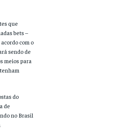
tes que
adas bets –
 acordo com o
ará sendo de
os meios para
e tenham
ostas do
a de
ndo no Brasil
m