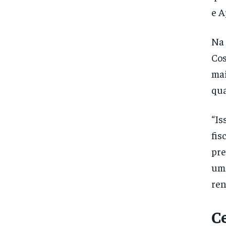
e A
Na 
Cos
mai
qua
“Is
fis
pre
um 
ren
C