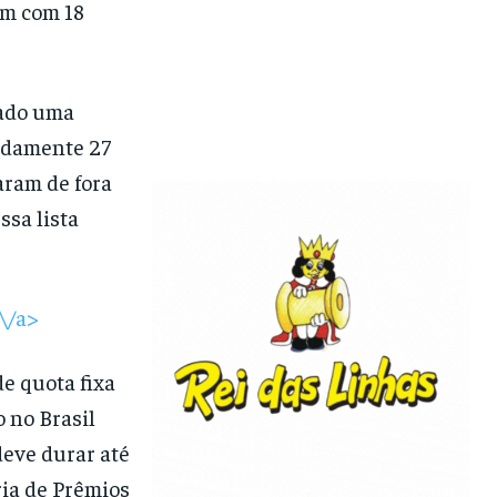
am com 18
tado uma
adamente 27
aram de fora
ssa lista
<\/a>
e quota fixa
 no Brasil
eve durar até
ria de Prêmios