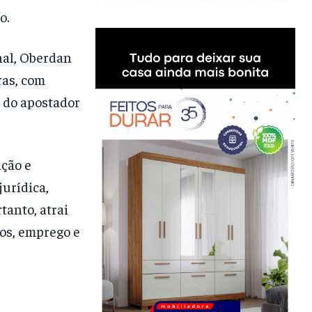
o.
nal, Oberdan
ras, com
e do apostador
ação e
jurídica,
tanto, atrai
os, emprego e