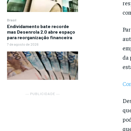
res
co
Brasil
Endividamento bate recorde
Par
mas Desenrola 2.0 abre espaço
para reorganização financeira
aut
7 de agosto de 2026
emp
da 
est
Con
― PUBLICIDADE ―
Des
que
pod
que