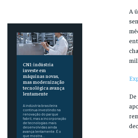
A 
sem
méd
ent
cha
mil
CNI: indústria
investe em
máquinas novas,
Exp
mas modernização
tecnológica avança
lentamente
De 
apo
A indústria brasileira
continua investindo na
renovação do parque
rem
fabril, mas a incorporação
de tecnologias mais
dec
desenvolvidas ainda
avança lentamente. É o
que mostra...