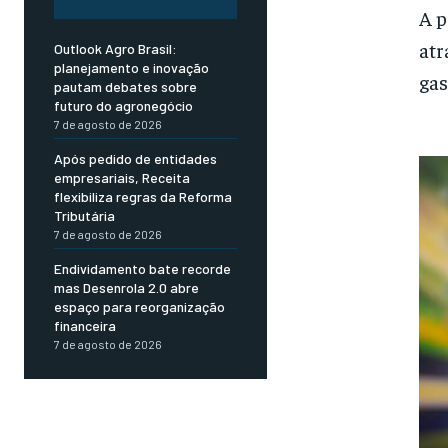
A p
atr
Outlook Agro Brasil:
planejamento e inovação
gas
pautam debates sobre
futuro do agronegócio
7 de agosto de 2026
Após pedido de entidades
empresariais, Receita
flexibiliza regras da Reforma
Tributária
7 de agosto de 2026
Endividamento bate recorde
mas Desenrola 2.0 abre
espaço para reorganização
financeira
7 de agosto de 2026