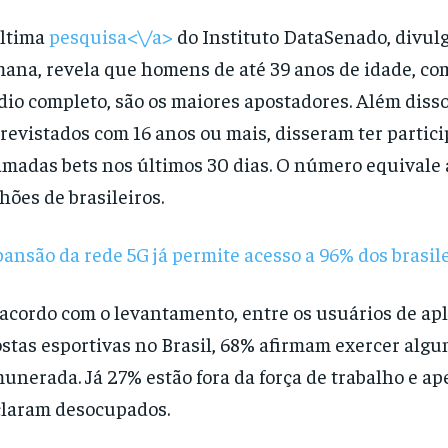
última
pesquisa<\/a>
do Instituto DataSenado, divul
ana, revela que homens de até 39 anos de idade, co
io completo, são os maiores apostadores. Além diss
revistados com 16 anos ou mais, disseram ter partic
madas bets nos últimos 30 dias. O número equivale 
hões de brasileiros.
ansão da rede 5G já permite acesso a 96% dos brasil
acordo com o levantamento, entre os usuários de apl
stas esportivas no Brasil, 68% afirmam exercer algu
unerada. Já 27% estão fora da força de trabalho e a
laram desocupados.