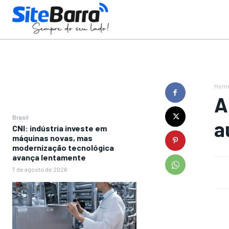
Hom
A
Brasil
a
CNI: indústria investe em
máquinas novas, mas
modernização tecnológica
avança lentamente
7 de agosto de 2026