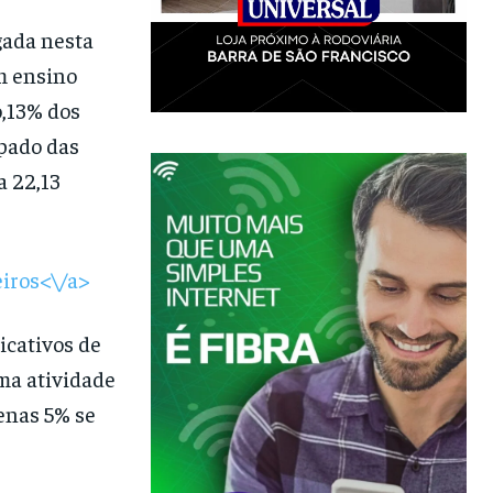
gada nesta
m ensino
o,13% dos
ipado das
a 22,13
eiros<\/a>
icativos de
ma atividade
penas 5% se