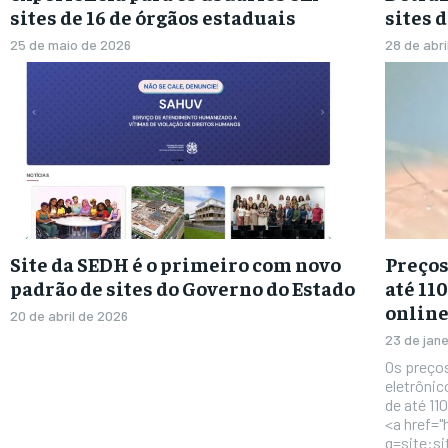
sites de 16 de órgãos estaduais
sites 
25 de maio de 2026
28 de abri
Site da SEDH é o primeiro com novo
Preços
padrão de sites do Governo do Estado
até 11
online
20 de abril de 2026
23 de jan
Os preço
eletrôni
de até 11
<a href=
q=site:s