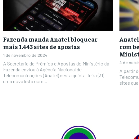
Fazenda manda Anatel bloquear
Anatel
mais 1.443 sites de apostas
com be
Minist
1 de novembro de 2024
4 de outu
A Secretaria de Prêmios e Apostas do Ministério da
Fazenda enviou à Agência Nacional de
A partir 
Telecomunicações (Anatel) nesta quinta-feira (31)
Telecomun
uma nova lista com...
sites qu