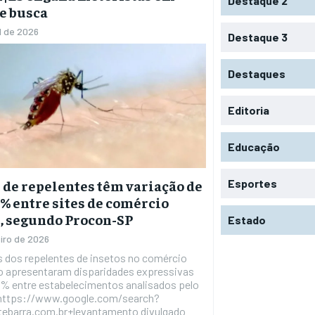
Destaque 2
de busca
l de 2026
Destaque 3
Destaques
Editoria
Educação
Esportes
 de repelentes têm variação de
0% entre sites de comércio
, segundo Procon-SP
Estado
eiro de 2026
s dos repelentes de insetos no comércio
co apresentaram disparidades expressivas
0% entre estabelecimentos analisados pelo
"https://www.google.com/search?
itebarra.com.br+levantamento divulgado