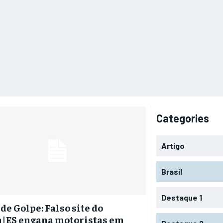
Categories
Artigo
Brasil
Destaque 1
 de Golpe: Falso site do
|ES engana motoristas em