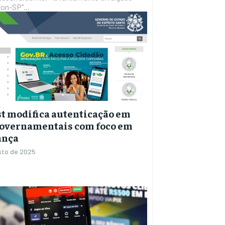
on-SP"...
t modifica autenticação em
governamentais com foco em
ança
sto de 2025