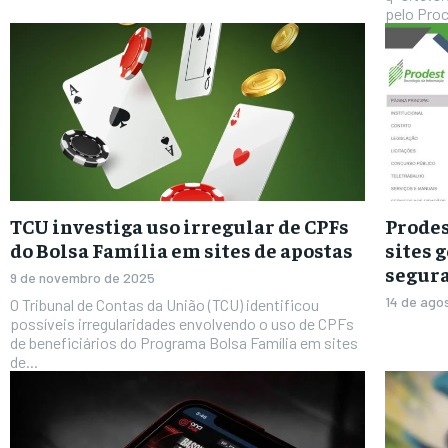
pelo Proc
TCU investiga uso irregular de CPFs
Prodes
do Bolsa Família em sites de apostas
sites 
segur
9 de novembro de 2025
14 de ago
O Tribunal de Contas da União (TCU) identificou
possíveis irregularidades envolvendo o uso de CPFs
de beneficiários do Programa Bolsa Família em sites
de...