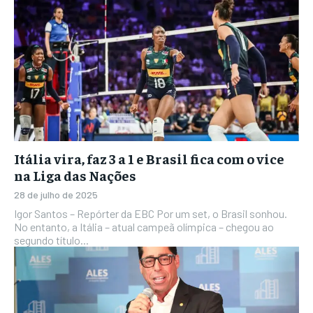
Itália vira, faz 3 a 1 e Brasil fica com o vice
na Liga das Nações
28 de julho de 2025
Igor Santos – Repórter da EBC Por um set, o Brasil sonhou.
No entanto, a Itália – atual campeã olímpica – chegou ao
segundo título...