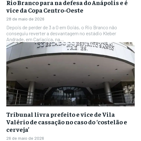
Rio Branco para na defesa do Anápolis e é
vice da Copa Centro-Oeste
28 de maio de 2026
Depois de perder de 3 a 0 em Goiás, o Rio Branco não
conseguiu reverter a desvantagem no estádio Kleber
Andrade, em Cariacica, na...
Tribunal livra prefeito e vice de Vila
Valério de cassação no caso do ‘costelão e
cerveja’
26 de maio de 2026