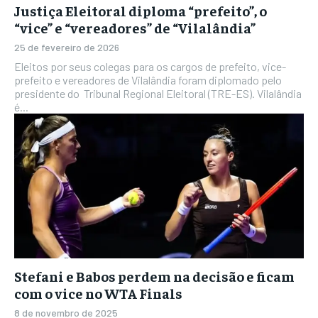
Justiça Eleitoral diploma “prefeito”, o
“vice” e “vereadores” de “Vilalândia”
25 de fevereiro de 2026
Eleitos por seus colegas para os cargos de prefeito, vice-
prefeito e vereadores de Vilalândia foram diplomado pelo
presidente do Tribunal Regional Eleitoral (TRE-ES). Vilalândia
é...
Stefani e Babos perdem na decisão e ficam
com o vice no WTA Finals
8 de novembro de 2025