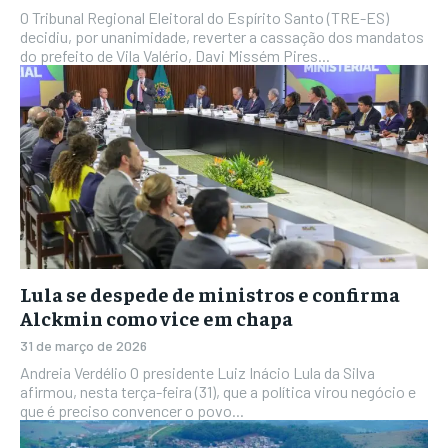
O Tribunal Regional Eleitoral do Espírito Santo (TRE-ES)
decidiu, por unanimidade, reverter a cassação dos mandatos
do prefeito de Vila Valério, Davi Missém Pires...
Lula se despede de ministros e confirma
Alckmin como vice em chapa
31 de março de 2026
Andreia Verdélio O presidente Luiz Inácio Lula da Silva
afirmou, nesta terça-feira (31), que a política virou negócio e
que é preciso convencer o povo...