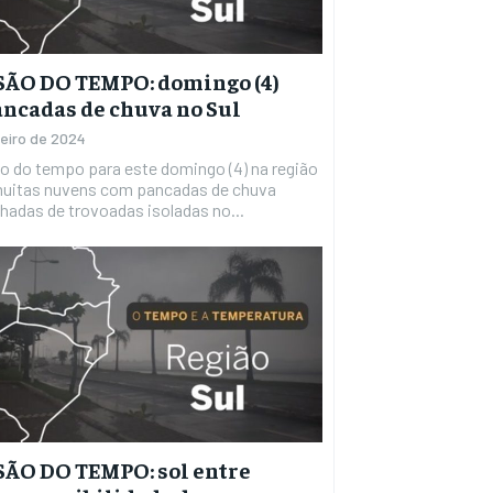
SÃO DO TEMPO: domingo (4)
ncadas de chuva no Sul
reiro de 2024
o do tempo para este domingo (4) na região
 muitas nuvens com pancadas de chuva
adas de trovoadas isoladas no...
ÃO DO TEMPO: sol entre