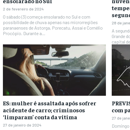
ensolarado no Sul
nuvens
tempes
2 de fevereiro de 2024
segund
O sábado (3) começa ensolarado no Sul e com
possibilidade de chuva apenas nas microrregiões
28 de jan
paranaenses de Astorga, Porecatu, Assaí e Cornélio
A segund
Procópio. Durante a...
Grande do
capital d
ES: mulher é assaltada após sofrer
PREVI
acidente de carro; criminosos
com pa
‘limparam’ conta da vítima
27 de jan
27 de janeiro de 2024
Domingo 