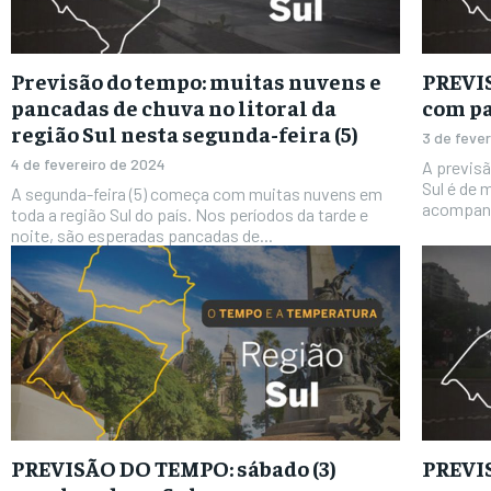
Previsão do tempo: muitas nuvens e
PREVI
pancadas de chuva no litoral da
com pa
região Sul nesta segunda-feira (5)
3 de feve
4 de fevereiro de 2024
A previsã
Sul é de
A segunda-feira (5) começa com muitas nuvens em
acompanh
toda a região Sul do país. Nos períodos da tarde e
noite, são esperadas pancadas de...
PREVISÃO DO TEMPO: sábado (3)
PREVIS