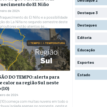
Destaque 2
uecimento do El Niño
ereiro de 2024
Destaque 3
raquecimento do El Niño e a possibilidade
ção do La Niña no segundo semestre deste
Destaques
gricultores estão atentos às...
Editoria
Educação
Esportes
Estado
ÃO DO TEMPO: alerta para
e calor na região Sul neste
 (10)
reiro de 2024
 (10) começa com muitas nuvens em todo o
chuva isolada apenas no noroeste, oeste e