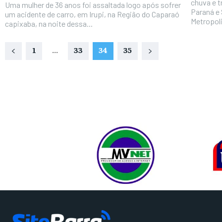
chuva e 
Uma mulher de 36 anos foi assaltada logo após sofrer
Paraná e 
um acidente de carro, em Irupi, na Região do Caparaó
Metropoli
capixaba, na noite dessa...
1
...
33
34
35