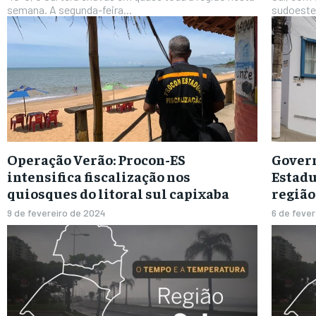
semana. A segunda-feira...
sudoeste 
Operação Verão: Procon-ES
Govern
intensifica fiscalização nos
Estadu
quiosques do litoral sul capixaba
região
9 de fevereiro de 2024
6 de feve