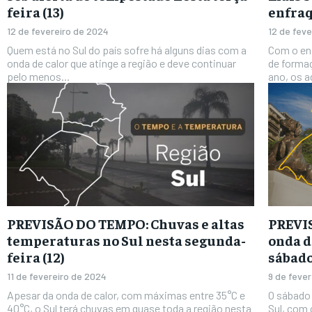
feira (13)
enfraq
12 de fevereiro de 2024
12 de fev
Quem está no Sul do país sofre há alguns dias com a
Com o enf
onda de calor que atinge a região e deve continuar
de forma
pelo menos...
ano, os a
PREVISÃO DO TEMPO: Chuvas e altas
PREVIS
temperaturas no Sul nesta segunda-
onda d
feira (12)
sábado
11 de fevereiro de 2024
9 de feve
Apesar da onda de calor, com máximas entre 35°C e
O sábado
40°C, o Sul terá chuvas em quase toda a região nesta
Sul, com 