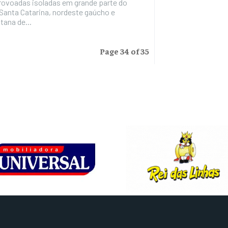
trovoadas isoladas em grande parte do
Santa Catarina, nordeste gaúcho e
tana de...
Page 34 of 35