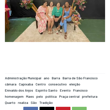
Administração Municipal
ano
Barra
Barra de São Francisco
câmara
Capixaba
Centro
consecutivo
eleição
Enivaldo dos Anjos
Espírito Santo
Evento
Francisco
homenagem
Maes
pelo
política
Praça central
prefeitura
Quarto
realiza
São
Tradição