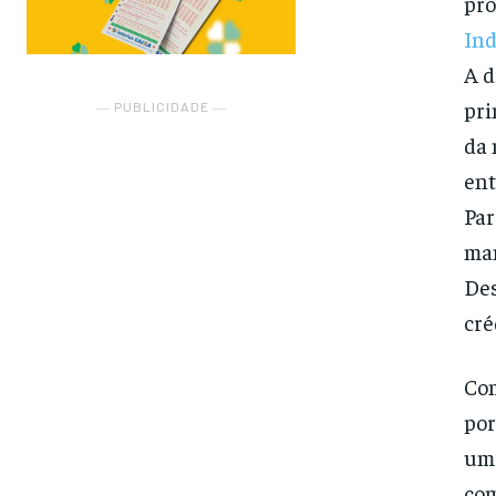
pro
Ind
A d
pri
― PUBLICIDADE ―
da 
ent
Par
man
Des
cré
Com
por
uma
com