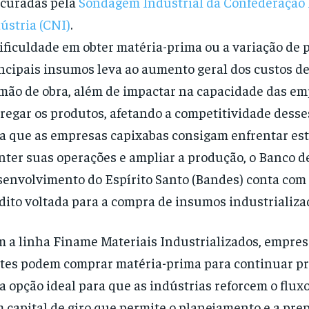
curadas pela
Sondagem Industrial da Confederação 
ústria (CNI)
.
ificuldade em obter matéria-prima ou a variação de 
ncipais insumos leva ao aumento geral dos custos d
mão de obra, além de impactar na capacidade das em
regar os produtos, afetando a competitividade desse
a que as empresas capixabas consigam enfrentar est
ter suas operações e ampliar a produção, o Banco d
envolvimento do Espírito Santo (Bandes) conta com
dito voltada para a compra de insumos industrializa
 a linha Finame Materiais Industrializados, empres
tes podem comprar matéria-prima para continuar pr
 opção ideal para que as indústrias reforcem o fluxo
 capital de giro que permite o planejamento e a pre