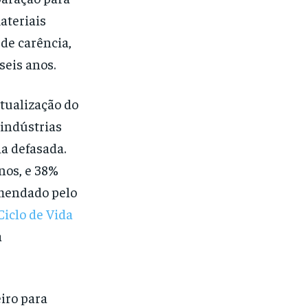
ateriais
de carência,
seis anos.
tualização do
 indústrias
a defasada.
nos, e 38%
omendado pelo
Ciclo de Vida
a
iro para