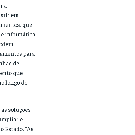
r a
estir em
amentos, que
e informática
podem
pamentos para
inhas de
mento que
ao longo do
 as soluções
ampliar e
o Estado. “As