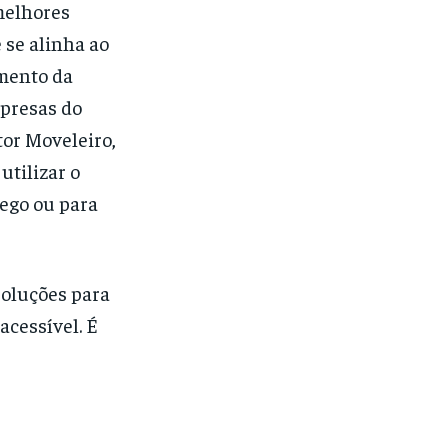
melhores
 se alinha ao
umento da
mpresas do
or Moveleiro,
utilizar o
ego ou para
soluções para
acessível. É