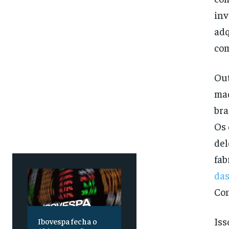
inv
adq
com
Out
maq
bra
Os 
del
fab
das
Con
Iss
Ibovespa fecha o