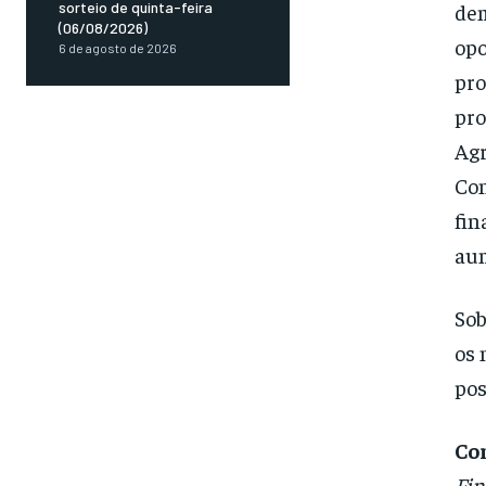
dem
sorteio de quinta-feira
(06/08/2026)
opo
6 de agosto de 2026
pro
pro
Agr
Con
fin
aum
Sob
os 
pos
Co
Fin