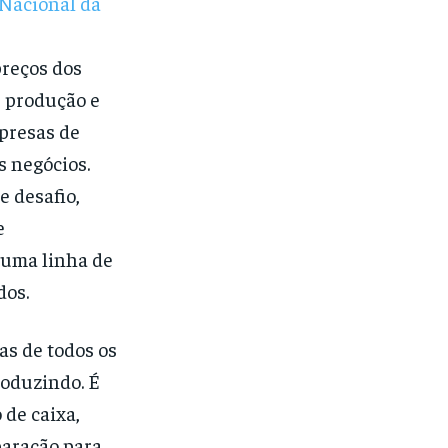
Nacional da
preços dos
e produção e
presas de
s negócios.
e desafio,
e
 uma linha de
dos.
as de todos os
oduzindo. É
 de caixa,
paração para