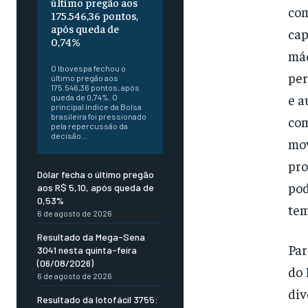
último pregão aos
com
175.546,36 pontos,
após queda de
cap
0,74%
máq
O Ibovespa fechou o
per
último pregão aos
175.546,36 pontos, após
e a
queda de 0,74%. O
principal índice da Bolsa
brasileira foi pressionado
com
pela repercussão da
decisão...
mov
pro
Dólar fecha o último pregão
pod
aos R$ 5,10, após queda de
0,53%
tem
6 de agosto de 2026
Resultado da Mega-Sena
Par
3041 nesta quinta-feira
(06/08/2026)
do 
6 de agosto de 2026
div
Resultado da lotofácil 3755: