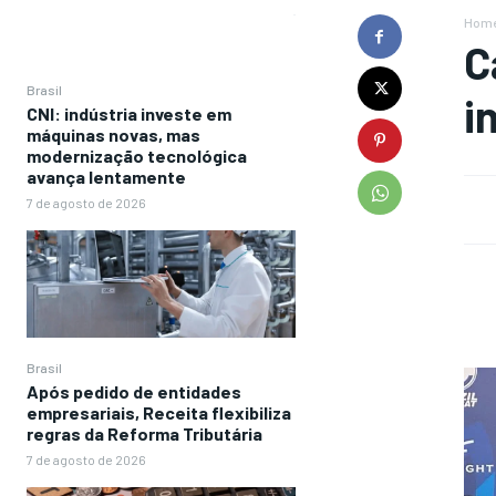
Hom
C
Brasil
i
CNI: indústria investe em
máquinas novas, mas
modernização tecnológica
avança lentamente
7 de agosto de 2026
Brasil
Após pedido de entidades
empresariais, Receita flexibiliza
regras da Reforma Tributária
7 de agosto de 2026