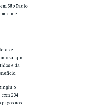
 em São Paulo.
o para me
letas e
o mensal que
tidos e da
nefício.
tingiu o
, com 234
o pagos aos