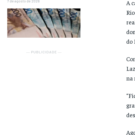
7 de agosto de 2026
A c
Rio
rea
dom
do 
― PUBLICIDADE ―
Con
Laz
na 
“Fi
gra
des
Ago