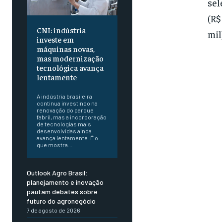
sel
(R$
CNI: indústria
mil
investe em
máquinas novas,
mas modernização
tecnológica avança
lentamente
A indústria brasileira
continua investindo na
renovação do parque
fabril, mas a incorporação
de tecnologias mais
desenvolvidas ainda
avança lentamente. É o
que mostra...
Outlook Agro Brasil:
planejamento e inovação
pautam debates sobre
futuro do agronegócio
7 de agosto de 2026