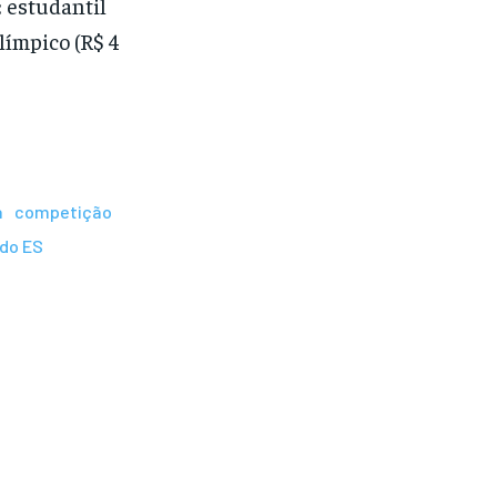
: estudantil
olímpico (R$ 4
a
competição
 do ES