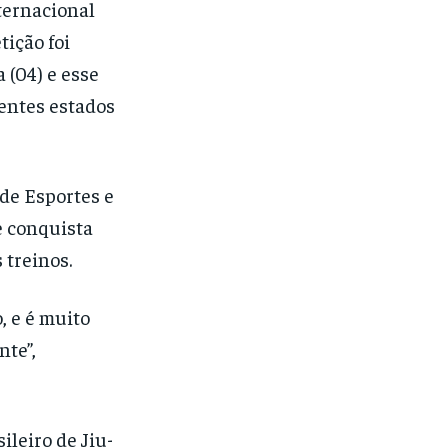
ternacional
tição foi
a (04) e esse
rentes estados
de Esportes e
e conquista
 treinos.
, e é muito
te”,
ileiro de Jiu-