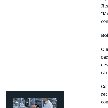
Jit
“Me
con
Bol
O B
par
dev
car
Com
rec
con