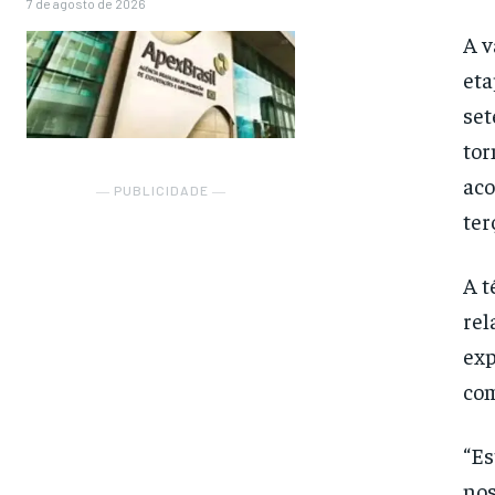
7 de agosto de 2026
A v
eta
set
tor
aco
― PUBLICIDADE ―
ter
A t
rel
exp
com
“Es
nos