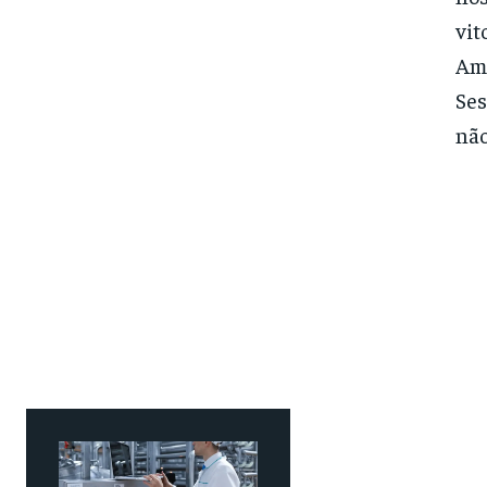
vit
Ame
Ses
não