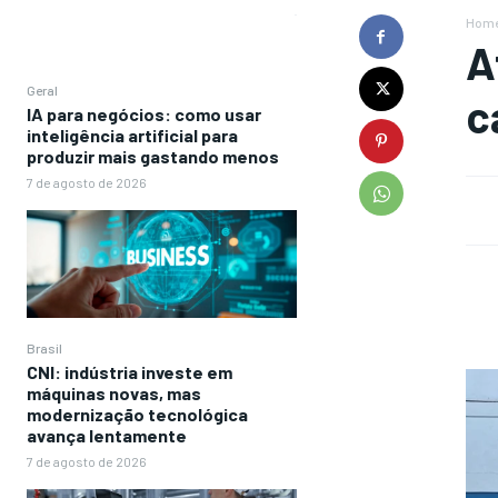
Hom
A
Geral
c
IA para negócios: como usar
inteligência artificial para
produzir mais gastando menos
7 de agosto de 2026
Brasil
CNI: indústria investe em
máquinas novas, mas
modernização tecnológica
avança lentamente
7 de agosto de 2026