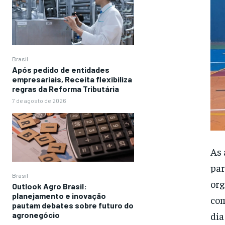
Brasil
Após pedido de entidades
empresariais, Receita flexibiliza
regras da Reforma Tributária
7 de agosto de 2026
As 
par
Brasil
org
Outlook Agro Brasil:
planejamento e inovação
com
pautam debates sobre futuro do
dia
agronegócio