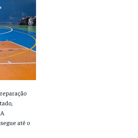
 preparação
tado,
 A
 segue até o