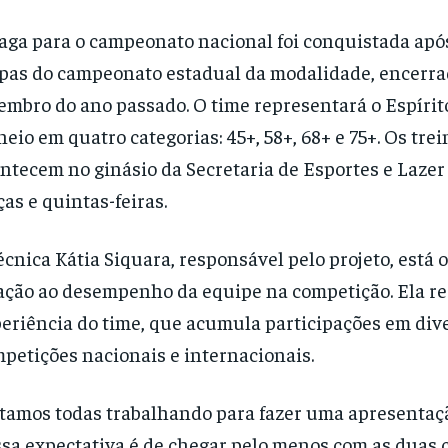
aga para o campeonato nacional foi conquistada após
pas do campeonato estadual da modalidade, encerr
embro do ano passado. O time representará o Espírit
neio em quatro categorias: 45+, 58+, 68+ e 75+. Os tr
ntecem no ginásio da Secretaria de Esportes e Lazer 
ças e quintas-feiras.
écnica Kátia Siquara, responsável pelo projeto, está 
ação ao desempenho da equipe na competição. Ela re
eriência do time, que acumula participações em div
petições nacionais e internacionais.
tamos todas trabalhando para fazer uma apresentaçã
sa expectativa é de chegar pelo menos com as duas 