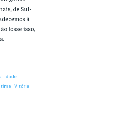
nais, de Sul-
radecemos à
ão fosse isso,
a.
s
idade
time
Vitória