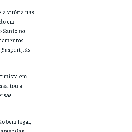
 a vitória nas
ado em
o Santo no
einamentos
(Sesport), às
otimista em
ssaltou a
ersas
o bem legal,
categorias