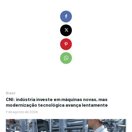
Brasil
CNI: indústria investe em máquinas novas, mas
modernização tecnológica avança lentamente
7 de agosto de 2026