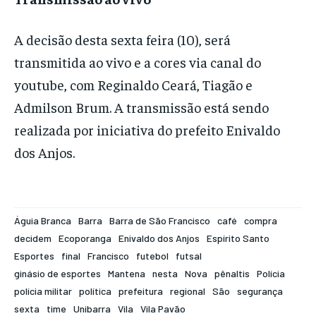
A decisão desta sexta feira (10), será
transmitida ao vivo e a cores via canal do
youtube, com Reginaldo Ceará, Tiagão e
Admilson Brum. A transmissão está sendo
realizada por iniciativa do prefeito Enivaldo
dos Anjos.
Águia Branca
Barra
Barra de São Francisco
café
compra
decidem
Ecoporanga
Enivaldo dos Anjos
Espírito Santo
Esportes
final
Francisco
futebol
futsal
ginásio de esportes
Mantena
nesta
Nova
pênaltis
Polícia
polícia militar
política
prefeitura
regional
São
segurança
sexta
time
Unibarra
Vila
Vila Pavão