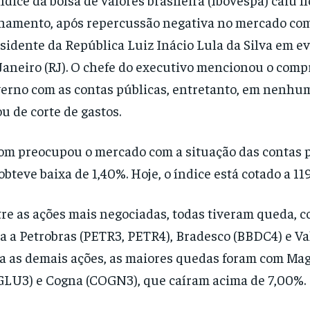
hamento, após repercussão negativa no mercado com 
sidente da República Luiz Inácio Lula da Silva em e
Janeiro (RJ). O chefe do executivo mencionou o com
erno com as contas públicas, entretanto, em nenh
ou de corte de gastos.
om preocupou o mercado com a situação das contas p
obteve baixa de 1,40%. Hoje, o índice está cotado a 11
re as ações mais negociadas, todas tiveram queda, 
a a Petrobras (PETR3, PETR4), Bradesco (BBDC4) e Va
a as demais ações, as maiores quedas foram com Ma
LU3) e Cogna (COGN3), que caíram acima de 7,00%.