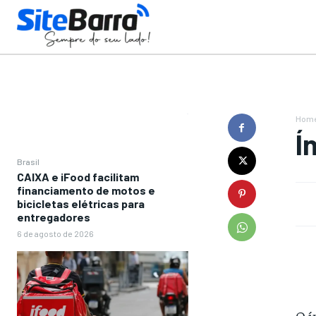
Hom
Í
Brasil
CAIXA e iFood facilitam
financiamento de motos e
bicicletas elétricas para
entregadores
6 de agosto de 2026
O í