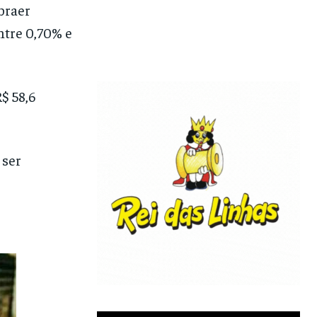
braer
tre 0,70% e
$ 58,6
 ser