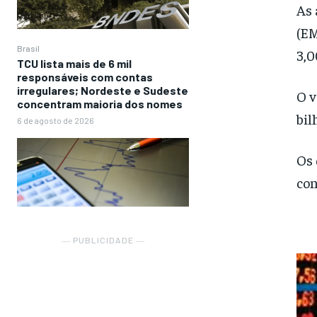
As 
(EM
Brasil
3,
TCU lista mais de 6 mil
responsáveis com contas
irregulares; Nordeste e Sudeste
O v
concentram maioria dos nomes
bil
6 de agosto de 2026
Os 
con
― PUBLICIDADE ―