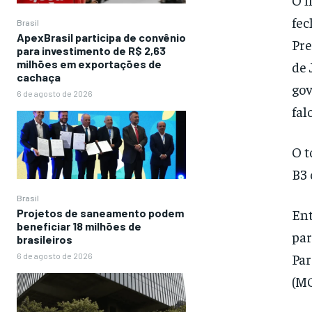
fec
Brasil
ApexBrasil participa de convênio
Pre
para investimento de R$ 2,63
milhões em exportações de
de 
cachaça
gov
6 de agosto de 2026
fal
O t
B3 
Brasil
Ent
Projetos de saneamento podem
beneficiar 18 milhões de
par
brasileiros
Par
6 de agosto de 2026
(MG