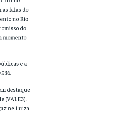
as falas do
vento no Rio
promisso do
um momento
úblicas e a
9.936.
com destaque
le (VALE3).
gazine Luiza