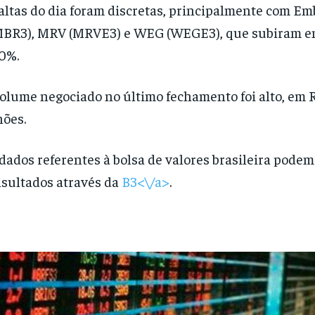
altas do dia foram discretas, principalmente com Em
BR3), MRV (MRVE3) e WEG (WEGE3), que subiram en
00%.
olume negociado no último fechamento foi alto, em R
hões.
dados referentes à bolsa de valores brasileira podem
sultados através da
B3<\/a>
.