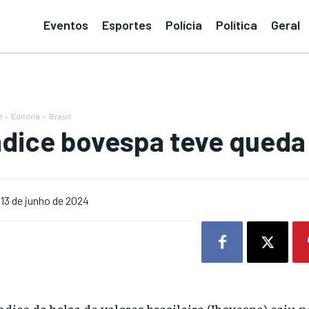
Eventos
Esportes
Polícia
Política
Geral
e
Editoria
Brasil
ndice bovespa teve queda
13 de junho de 2024
ndice da bolsa de valores brasileira (Ibovespa) caiu 