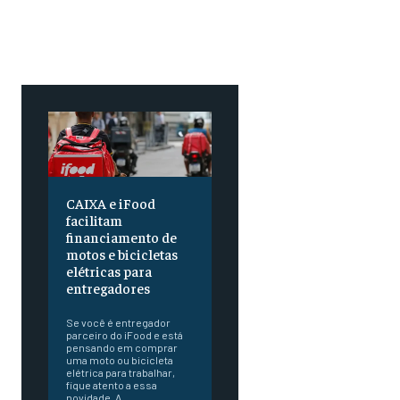
CAIXA e iFood
facilitam
financiamento de
motos e bicicletas
elétricas para
entregadores
Se você é entregador
parceiro do iFood e está
pensando em comprar
uma moto ou bicicleta
elétrica para trabalhar,
fique atento a essa
novidade. A...