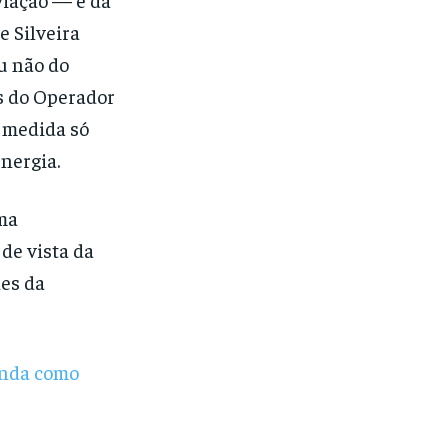
e Silveira
u não do
s do Operador
a medida só
energia.
ema
de vista da
es da
enda como