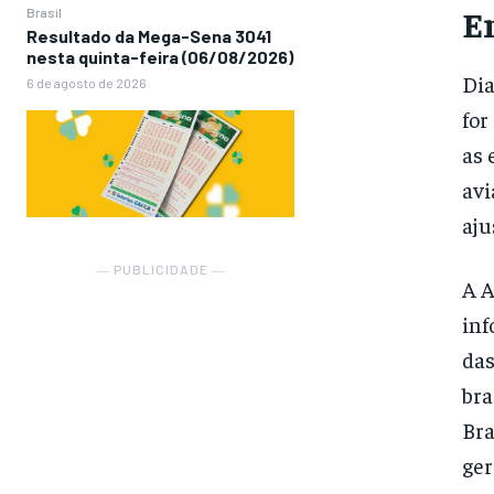
E
Brasil
Resultado da Mega-Sena 3041
nesta quinta-feira (06/08/2026)
Dia
6 de agosto de 2026
for
as 
avi
aju
― PUBLICIDADE ―
A A
inf
das
bra
Bra
ger