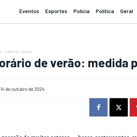
Eventos
Esportes
Polícia
Política
Geral
e
Editoria
Brasil
orário de verão: medida 
14 de outubro de 2024
 pressão de muitos setores — bares, restaurantes, a