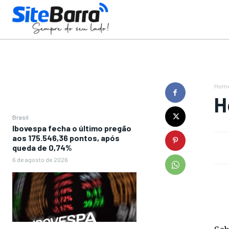
Hom
H
Brasil
Ibovespa fecha o último pregão
aos 175.546,36 pontos, após
queda de 0,74%
6 de agosto de 2026
Sob