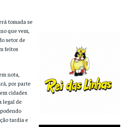
será tomada se
ano que vem,
o setor de
m feitos
em nota,
rá, por parte
s em cidades
 legal de
, podendo
ção tardia e