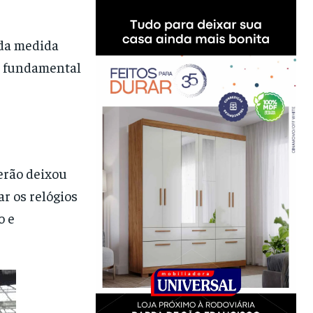
 da medida
e, fundamental
erão deixou
ar os relógios
o e