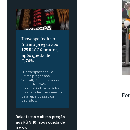
Ibovespa fecha o
último pregão aos
175.546,36 pontos,
após queda de
0,74%
O Ibovespa fechou o
último pregão aos
175.546,36 pontos, após
queda de 0,74%. O
principal índice da Bolsa
brasileira foi pressionado
Fot
pela repercussão da
decisão...
Dólar fecha o último pregão
aos R$ 5,10, após queda de
0,53%