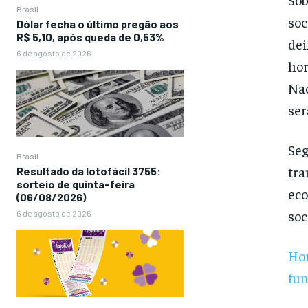
Brasil
soc
Dólar fecha o último pregão aos
R$ 5,10, após queda de 0,53%
dei
6 de agosto de 2026
hor
Nac
ser
Seg
Brasil
tra
Resultado da lotofácil 3755:
sorteio de quinta-feira
eco
(06/08/2026)
soc
6 de agosto de 2026
Hor
fun