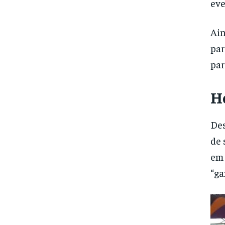
eve
Ain
par
par
H
Des
de 
em 
“ga