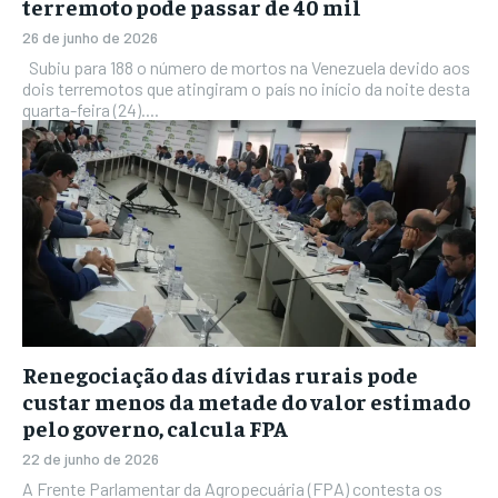
terremoto pode passar de 40 mil
26 de junho de 2026
Subiu para 188 o número de mortos na Venezuela devido aos
dois terremotos que atingiram o país no início da noite desta
quarta-feira (24)....
Renegociação das dívidas rurais pode
custar menos da metade do valor estimado
pelo governo, calcula FPA
22 de junho de 2026
A Frente Parlamentar da Agropecuária (FPA) contesta os