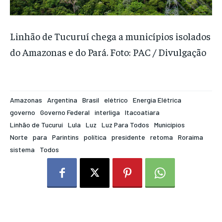
Linhão de Tucuruí chega a municípios isolados
do Amazonas e do Pará. Foto: PAC / Divulgação
Amazonas
Argentina
Brasil
elétrico
Energia Elétrica
governo
Governo Federal
interliga
Itacoatiara
Linhão de Tucuruí
Lula
Luz
Luz Para Todos
Municípios
Norte
para
Parintins
política
presidente
retoma
Roraima
sistema
Todos