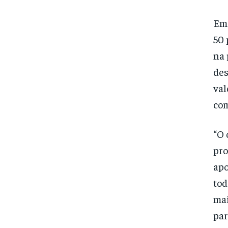
Em 
50 
na 
des
val
com
“O 
pro
apo
tod
mai
par