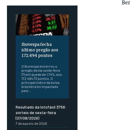
Ber
Ibovespa fecha
último pregão aos
172.494 pontos
O Ibovespa encerrou o
pregão desta sexta-feira
(7) em queda de 1,74%, aos
172.494,73 pontos. O
principal índice da bolsa
brasileira foi impactado
pelo...
Resultado da lotofácil 3756:
sorteio de sexta-feira
(07/08/2026)
7 de agosto de 2026