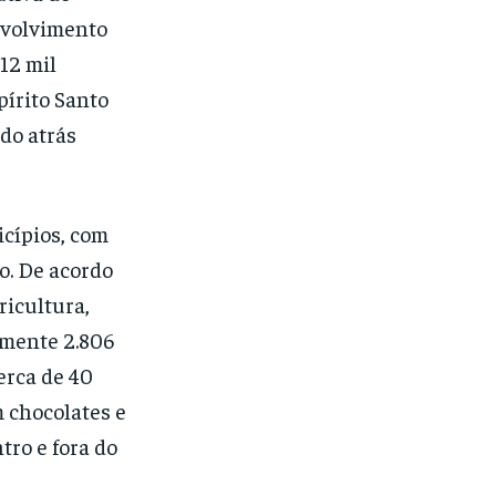
nvolvimento
12 mil
pírito Santo
ndo atrás
cípios, com
o. De acordo
ricultura,
amente 2.806
erca de 40
 chocolates e
tro e fora do