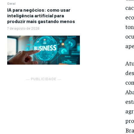
Geral
cac
IA para negócios: como usar
inteligência artificial para
eco
produzir mais gastando menos
ton
7 de agosto de 2026
ocu
ape
Atu
des
― PUBLICIDADE ―
com
Aba
est
agr
pro
Bra