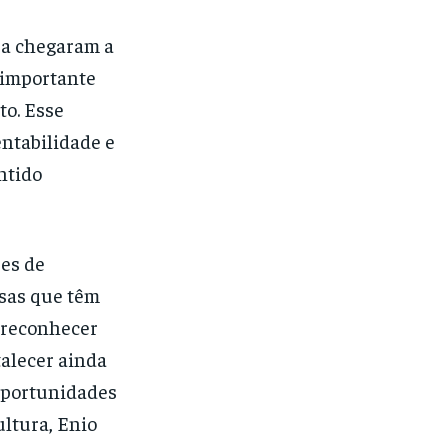
ba chegaram a
 importante
to. Esse
ntabilidade e
ntido
res de
esas que têm
é reconhecer
talecer ainda
oportunidades
ultura, Enio