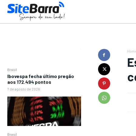
Hom
E
Brasil
c
Ibovespa fecha último pregão
aos 172.494 pontos
7 de agosto de 2026
Brasil