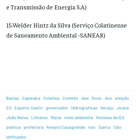
e Transmissão de Energia S.A)
15.Welder Hintz da Silva (Serviço Colatinense
de Saneamento Ambiental -SANEAR)
Bacias
Capixaba
Colatina
Comitês
das
Doce
dos
eleição
ES
Espírito Santo
governador
Hidrográficas
Ibiraçu
Joana
João Neiva
Linhares
Maria
meio ambiente
Notícias do ES
política
prefeitura
Renato Casagrande
rios
Santa
São
unificados