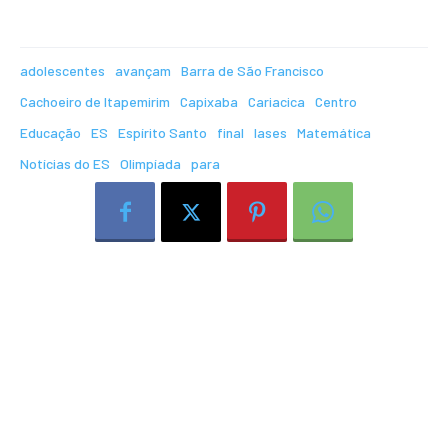
adolescentes
avançam
Barra de São Francisco
Cachoeiro de Itapemirim
Capixaba
Cariacica
Centro
Educação
ES
Espírito Santo
final
Iases
Matemática
Notícias do ES
Olimpíada
para