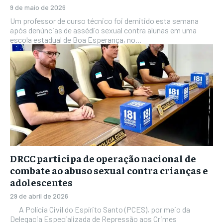
9 de maio de 2026
Um professor de curso técnico foi demitido esta semana
após denúncias de assédio sexual contra alunas em uma
escola estadual de Boa Esperança, no...
DRCC participa de operação nacional de
combate ao abuso sexual contra crianças e
adolescentes
29 de abril de 2026
A Polícia Civil do Espírito Santo (PCES), por meio da
Delegacia Especializada de Repressão aos Crimes