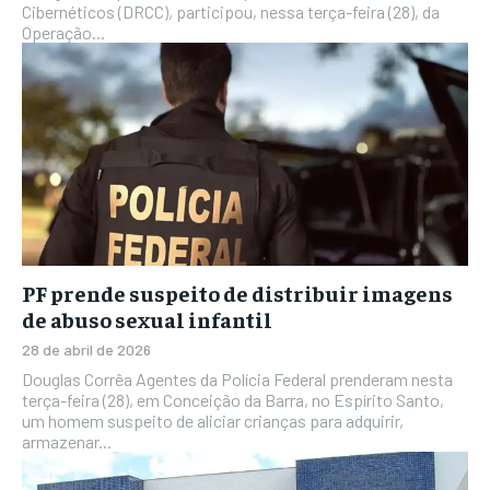
Cibernéticos (DRCC), participou, nessa terça-feira (28), da
Operação...
PF prende suspeito de distribuir imagens
de abuso sexual infantil
28 de abril de 2026
Douglas Corrêa Agentes da Polícia Federal prenderam nesta
terça-feira (28), em Conceição da Barra, no Espírito Santo,
um homem suspeito de aliciar crianças para adquirir,
armazenar...