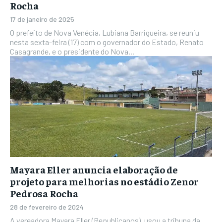
Rocha
17 de janeiro de 2025
O prefeito de Nova Venécia, Lubiana Barrigueira, se reuniu
nesta sexta-feira (17) com o governador do Estado, Renato
Casagrande, e o presidente do Nova...
Mayara Eller anuncia elaboração de
projeto para melhorias no estádio Zenor
Pedrosa Rocha
28 de fevereiro de 2024
A vereadora Mayara Eller (Republicanos), usou a tribuna da