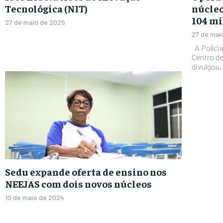
Tecnológica (NIT)
núcleo
104 m
27 de maio de 2025
27 de mai
A Polícia Civil do Espírito Santo (PCES), por meio do
Centro de
divulgou, 
Sedu expande oferta de ensino nos
NEEJAS com dois novos núcleos
10 de maio de 2024