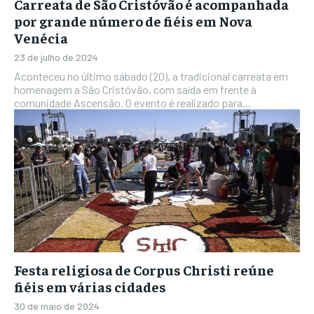
Carreata de São Cristóvão é acompanhada
por grande número de fiéis em Nova
Venécia
23 de julho de 2024
Aconteceu no último sábado (20), a tradicional carreata em
homenagem a São Cristóvão, com saída em frente à
comunidade Ascensão. O evento é realizado para...
Festa religiosa de Corpus Christi reúne
fiéis em várias cidades
30 de maio de 2024