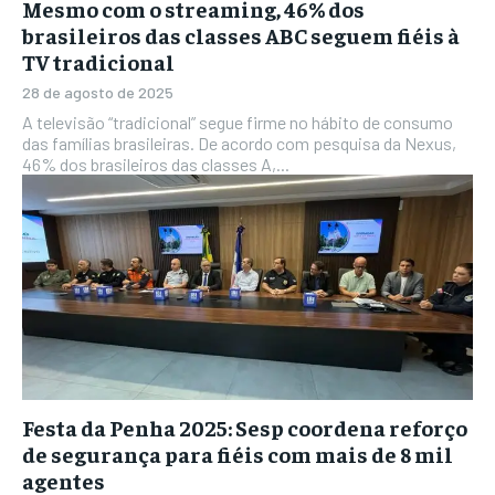
Mesmo com o streaming, 46% dos
brasileiros das classes ABC seguem fiéis à
TV tradicional
28 de agosto de 2025
A televisão “tradicional” segue firme no hábito de consumo
das famílias brasileiras. De acordo com pesquisa da Nexus,
46% dos brasileiros das classes A,...
Festa da Penha 2025: Sesp coordena reforço
de segurança para fiéis com mais de 8 mil
agentes