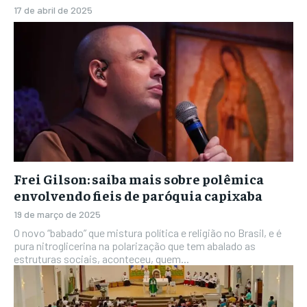
17 de abril de 2025
Frei Gilson: saiba mais sobre polêmica
envolvendo fieis de paróquia capixaba
19 de março de 2025
O novo “babado” que mistura política e religião no Brasil, e é
pura nitroglicerina na polarização que tem abalado as
estruturas sociais, aconteceu, quem...