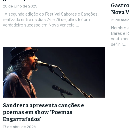
Gastro
28 de julho de 2025
Nova 
A segunda edição do Festival Sabores e Canções,
realizada entre os dias 24 e 26 de julho, foi um
15 de mai
verdadeiro sucesso em Nova Venécia,...
Membros 
Bares e 
nesta seg
definir...
Sandrera apresenta canções e
poemas em show ‘Poemas
Engarrafados’
17 de abril de 2024