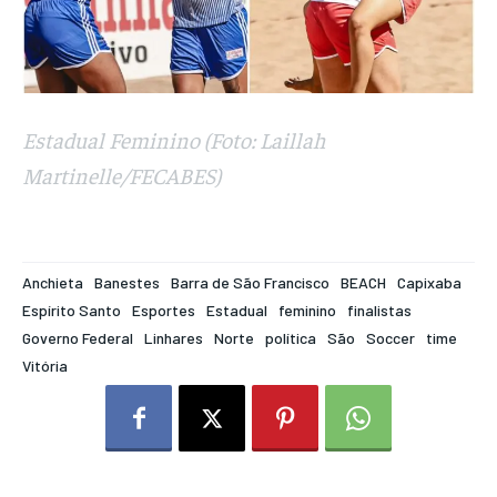
Estadual Feminino (Foto: Laillah
Martinelle/FECABES)
Anchieta
Banestes
Barra de São Francisco
BEACH
Capixaba
Espírito Santo
Esportes
Estadual
feminino
finalistas
Governo Federal
Linhares
Norte
política
São
Soccer
time
Vitória