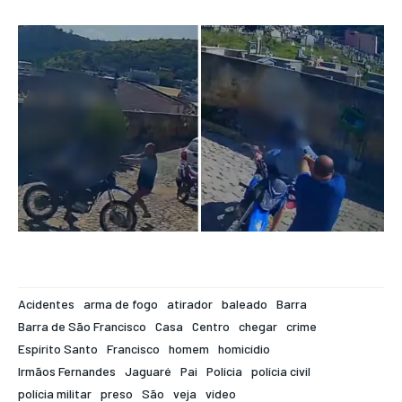
Acidentes
arma de fogo
atirador
baleado
Barra
Barra de São Francisco
Casa
Centro
chegar
crime
Espírito Santo
Francisco
homem
homicídio
Irmãos Fernandes
Jaguaré
Pai
Polícia
polícia civil
polícia militar
preso
São
veja
vídeo