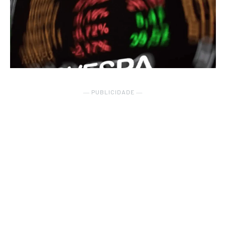
― PUBLICIDADE ―