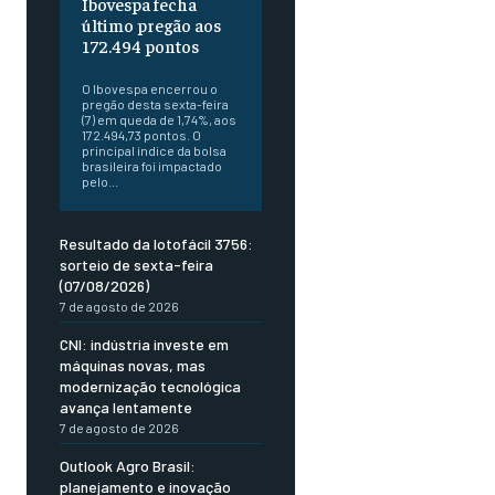
Ibovespa fecha
último pregão aos
172.494 pontos
O Ibovespa encerrou o
pregão desta sexta-feira
(7) em queda de 1,74%, aos
172.494,73 pontos. O
principal índice da bolsa
brasileira foi impactado
pelo...
Resultado da lotofácil 3756:
sorteio de sexta-feira
(07/08/2026)
7 de agosto de 2026
CNI: indústria investe em
máquinas novas, mas
modernização tecnológica
avança lentamente
7 de agosto de 2026
Outlook Agro Brasil:
planejamento e inovação