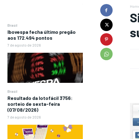
Hom
S
Brasil
s
Ibovespa fecha último pregão
aos 172.494 pontos
7 de agosto de 2026
Brasil
Resultado da lotofácil 3756:
sorteio de sexta-feira
(07/08/2026)
7 de agosto de 2026