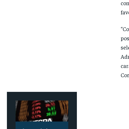
con
fav
“Co
pos
sel
Adm
car
Cor