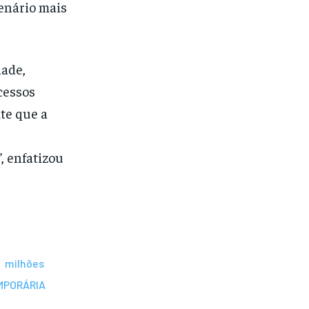
enário mais
dade,
cessos
te que a
, enfatizou
milhões
MPORÁRIA