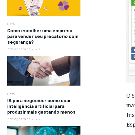
Geral
Como escolher uma empresa
para vender seu precatório com
segurança?
7 de agosto de 2026
O S
Geral
IA para negócios: como usar
mar
inteligência artificial para
produzir mais gastando menos
Ins
7 de agosto de 2026
Esp