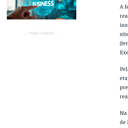
A f
rea
ins
sit
― PUBLICIDADE ―
(fe
Exe
Pel
eta
pre
rea
Na 
de 