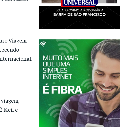
guro Viagem
erecendo
nternacional.
 viagem,
 fácil e