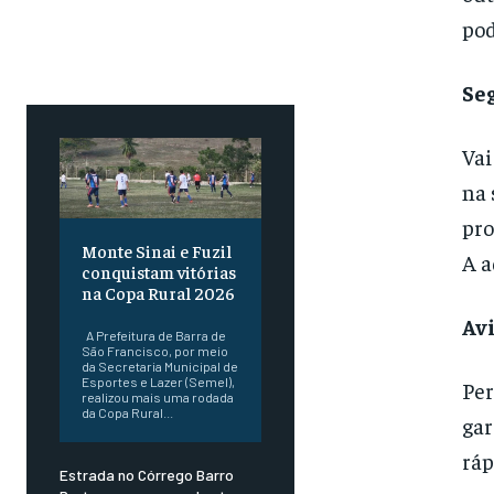
pod
Se
Vai
na 
pro
Monte Sinai e Fuzil
A a
conquistam vitórias
na Copa Rural 2026
Av
A Prefeitura de Barra de
São Francisco, por meio
da Secretaria Municipal de
Esportes e Lazer (Semel),
Per
realizou mais uma rodada
da Copa Rural...
gar
ráp
Estrada no Córrego Barro