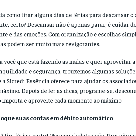
a como tirar alguns dias de férias para descansar o 
te, certo? Descansar não é apenas parar; é cuidar do
te e das emoções. Com organização e escolhas simpl
ias podem ser muito mais revigorantes.
a você que está fazendo as malas e quer aproveitar a
nquilidade e segurança, trouxemos algumas soluçõe
 a Sicredi Essência oferece para ajudar os associado
máximo. Depois de ler as dicas, programe-se, descon
 importa e aproveite cada momento ao máximo.
loque suas contas em débito automático
ê tira férias, certo? Mas seus boletos não. Para não s