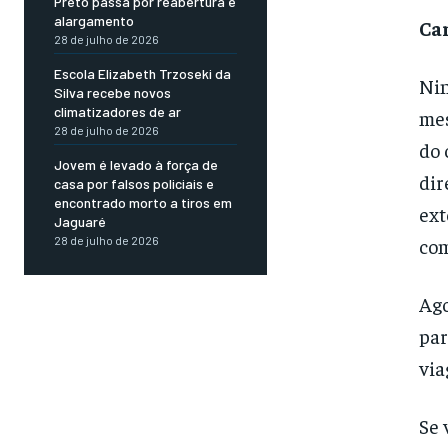
Preto passa por reabertura e
alargamento
Car
28 de julho de 2026
Escola Elizabeth Trzoseki da
Nin
Silva recebe novos
climatizadores de ar
mes
28 de julho de 2026
do 
Jovem é levado à força de
dir
casa por falsos policiais e
encontrado morto a tiros em
ext
Jaguaré
28 de julho de 2026
com
Ago
par
vi
Se 