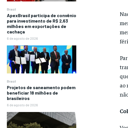
Brasil
Nad
ApexBrasil participa de convênio
para investimento de R$ 2,63
men
milhões em exportações de
men
cachaça
6 de agosto de 2026
fér
Par
tra
que
Brasil
ao 
Projetos de saneamento podem
beneficiar 18 milhões de
não
brasileiros
6 de agosto de 2026
Co
Voc