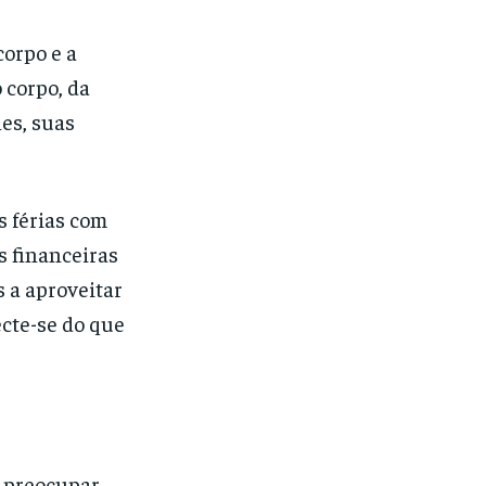
corpo e a
 corpo, da
es, suas
s férias com
s financeiras
s a aproveitar
ecte-se do que
e preocupar