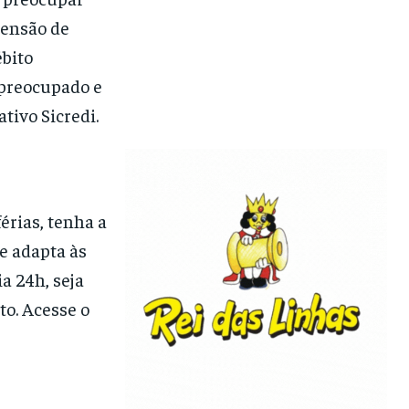
pensão de
ébito
spreocupado e
tivo Sicredi.
érias, tenha a
e adapta às
a 24h, seja
to. Acesse o