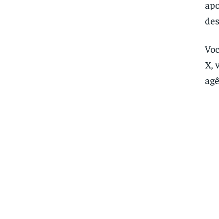
apo
des
Voc
X, 
agê