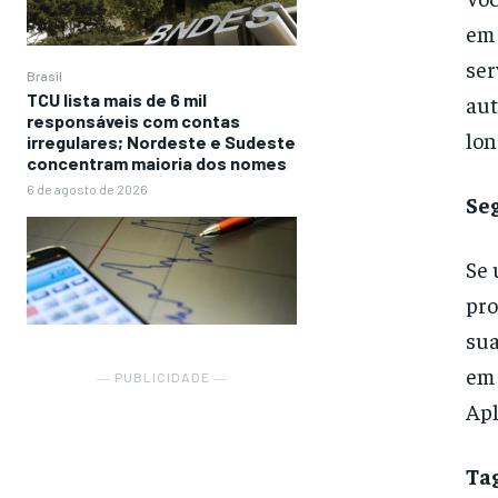
em 
ser
Brasil
TCU lista mais de 6 mil
aut
responsáveis com contas
lon
irregulares; Nordeste e Sudeste
concentram maioria dos nomes
6 de agosto de 2026
Se
Se 
pro
sua
em 
― PUBLICIDADE ―
Apl
Ta