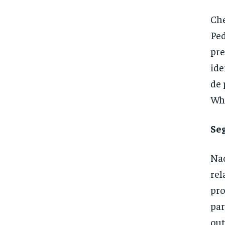
Che
Ped
pre
ide
de 
Wha
Se
Nad
rel
pro
par
out