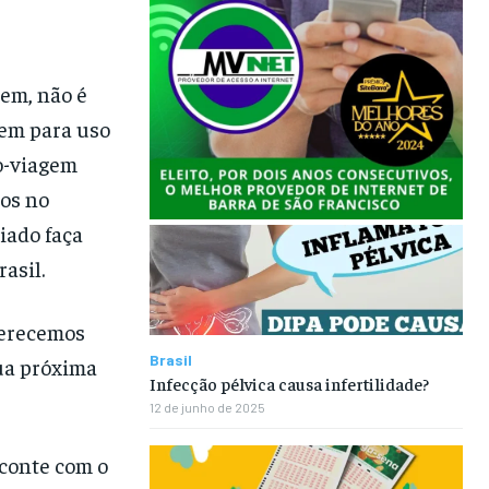
em, não é
gem para uso
so-viagem
tos no
iado faça
asil.
ferecemos
Brasil
sua próxima
Infecção pélvica causa infertilidade?
12 de junho de 2025
 conte com o