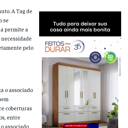
uto. A Tag de
m se
a permite a
a necessidade
retamente pelo
xa o associado
quem
ce coberturas
os, entre
 o associado