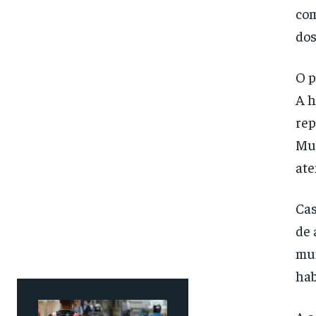
com
dos
O p
A h
rep
Mul
ate
Cas
de 
mun
hab