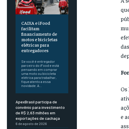
A s
que
púb
CAIXA e iFood
mun
facilitam
financiamento de
efe
motos e bicicletas
elétricas para
das
entregadores
dep
Se você é entregador
parceiro do iFood e está
pensando em comprar
Fo
uma moto ou bicicleta
elétrica para trabalhar,
fique atento a essa
novidade. A...
Os 
ati
ApexBrasil participa de
açõ
convênio para investimento
de R$ 2,63 milhões em
e a
exportações de cachaça
6 de agosto de 2026
ass