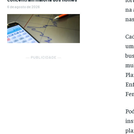
6 de agosto de 2026
na 
nas
Cad
um 
bus
― PUBLICIDADE ―
mul
Pla
Enf
Fem
Pod
ins
pla