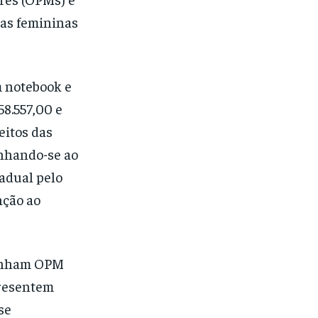
as femininas
m notebook e
58.557,00 e
eitos das
inhando-se ao
tadual pelo
nção ao
tenham OPM
presentem
se