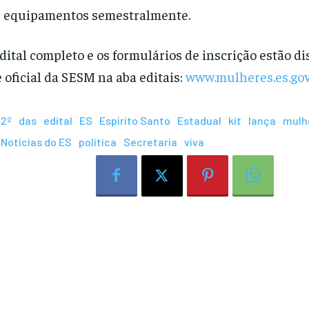
 equipamentos semestralmente.
dital completo e os formulários de inscrição estão d
e oficial da SESM na aba editais:
www.mulheres.es.gov
2º
das
edital
ES
Espírito Santo
Estadual
kit
lança
mulh
Notícias do ES
política
Secretaria
viva