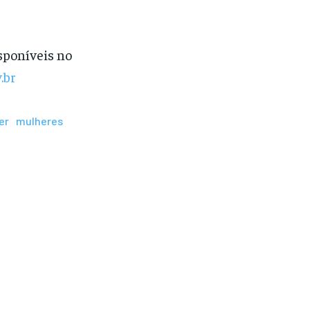
isponíveis no
.br
er
mulheres