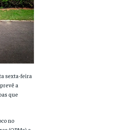
a sexta-feira
 prevê a
bas que
oco no
res (OPMs) e