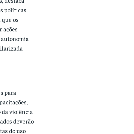
s, destaca
s políticas
 que os
r ações
a autonomia
ilarizada
s para
pacitações,
 da violência
lados deverão
tas do uso