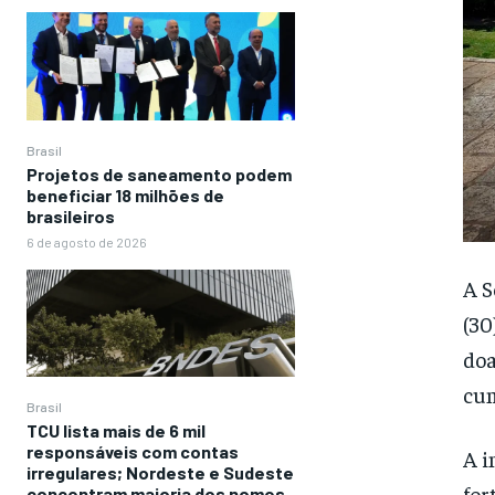
Brasil
Projetos de saneamento podem
beneficiar 18 milhões de
brasileiros
6 de agosto de 2026
A S
(30
doa
cum
Brasil
TCU lista mais de 6 mil
responsáveis com contas
A i
irregulares; Nordeste e Sudeste
for
concentram maioria dos nomes