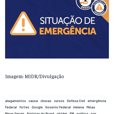
Imagem: MIDR/Divulgação
alagamentos
causa
chuvas
cursos
Defesa Civil
emergência
Federal
fortes
Google
Governo Federal
Helena
Minas
Minas Gerais
Notícias do Brasil
obtêm
PM
política
por