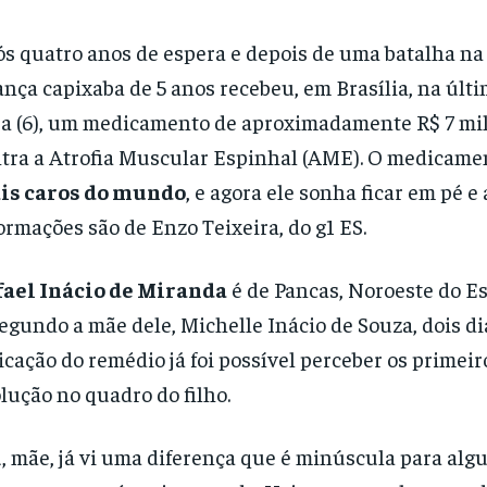
s quatro anos de espera e depois de uma batalha na
ança capixaba de 5 anos recebeu, em Brasília, na últ
ra (6), um medicamento de aproximadamente
R$ 7 mi
tra a Atrofia Muscular Espinhal (AME).
O medicame
is caros do mundo
, e agora ele sonha ficar em pé e
ormações são de Enzo Teixeira, do g1 ES.
fael Inácio de Miranda
é de Pancas, Noroeste do Es
segundo a mãe dele, Michelle Inácio de Souza, dois di
icação do remédio já foi possível perceber os primeir
lução no quadro do filho.
, mãe, já vi uma diferença que é minúscula para alg