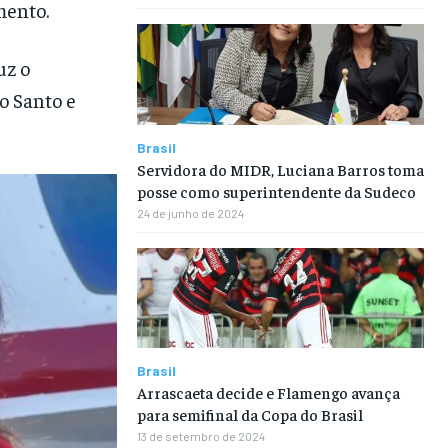
mento.
uz o
o Santo e
Brasil
Servidora do MIDR, Luciana Barros toma
posse como superintendente da Sudeco
24 de junho de 2024
Brasil
Arrascaeta decide e Flamengo avança
para semifinal da Copa do Brasil
13 de setembro de 2024