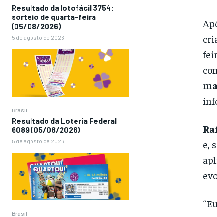
Resultado da lotofácil 3754:
sorteio de quarta-feira
Apó
(05/08/2026)
cri
5 de agosto de 2026
fei
con
ma
inf
Brasil
Resultado da Loteria Federal
Ra
6089 (05/08/2026)
5 de agosto de 2026
e, 
apl
evo
“Eu
Brasil