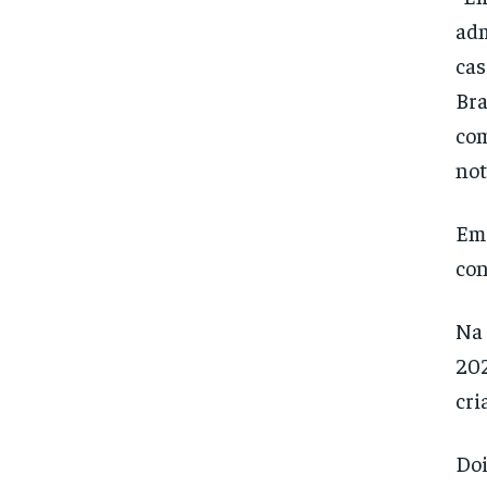
adm
cas
Bra
com
not
Em 
con
Na 
202
cri
Doi