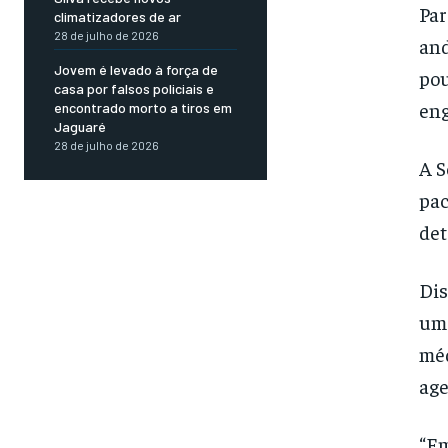
Par
climatizadores de ar
28 de julho de 2026
and
Jovem é levado à força de
pou
casa por falsos policiais e
eng
encontrado morto a tiros em
Jaguaré
28 de julho de 2026
A S
pac
det
Dis
um 
méd
age
“Em