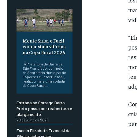
mai
vid
“El
Monte Sinai e Fuzil
conquistam vitórias
pes
na Copa Rural 2026
res
A Prefeitura de Barra de
mor
São Francisco, por meio
da Secretaria Municipal de
tem
Esportes e Lazer (Semel),
realizou mais uma rodada
adq
da Copa Rural...
Estrada no Córrego Barro
Com
Preto passa por reabertura e
cri
alargamento
28 de julho de 2026
per
Escola Elizabeth Trzoseki da
Silva recebe novos