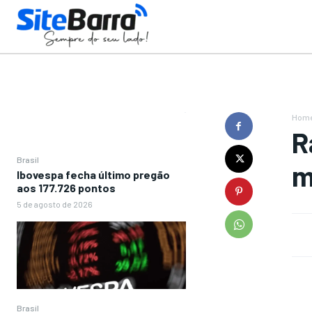
Hom
R
Brasil
m
Ibovespa fecha último pregão
aos 177.726 pontos
5 de agosto de 2026
Brasil