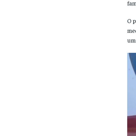
fam
O p
med
uma