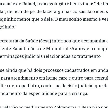
a a mãe de Rafael, toda evolução é bem-vinda: “ele t
ar, de ficar de pé, de fazer algumas coisas. Já o meu
quinho menor que o dele. O meu sonho mesmo é ver
olindo.”
ecretaria da Saúde (Sesa) informou que acompanha o
iente Rafael Inácio de Miranda, de 5 anos, em cump
erminações judiciais relacionadas ao tratamento.
se ainda que há dois processos cadastrados em and
para atendimento em home care e outro para consu
ico neuropediatra, conforme decisão judicial que d
ndamento da especialidade para a criança.
 relação ao medicamento Zolgensma, a Sesa não pos