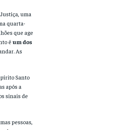
 Justiça, uma
ima quarta-
lhões que age
nto é
um dos
 andar. As
pírito Santo
as após a
os sinais de
umas pessoas,