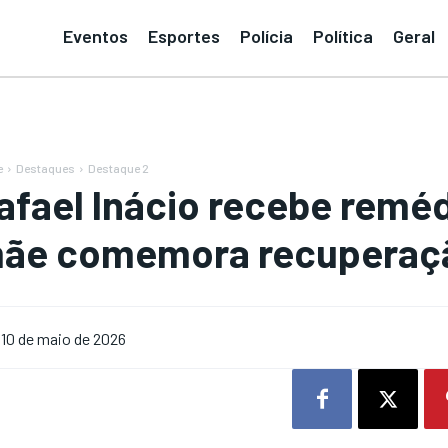
Eventos
Esportes
Polícia
Política
Geral
e
Destaques
Destaque 2
afael Inácio recebe reméd
ãe comemora recuperaç
10 de maio de 2026