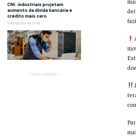
mas
CNI: industriais projetam
aumento da dívida bancária e
dei
crédito mais caro
faz
5 de agosto de 2026
mot
Est
doe
― PUBLICIDADE ―
ter
con
Par
mai