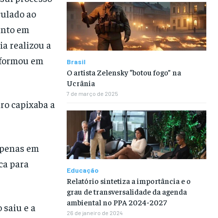
culado ao
ento em
ia realizou a
nformou em
Brasil
O artista Zelensky “botou fogo” na
Ucrânia
7 de março de 2025
ro capixaba a
 apenas em
ca para
Educação
Relatório sintetiza a importância e o
grau de transversalidade da agenda
ambiental no PPA 2024-2027
 saiu e a
26 de janeiro de 2024