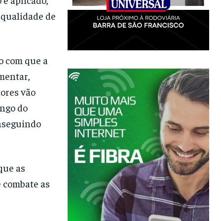
 qualidade de
o com que a
mentar,
tores vão
ongo do
onseguindo
que as
e combate as