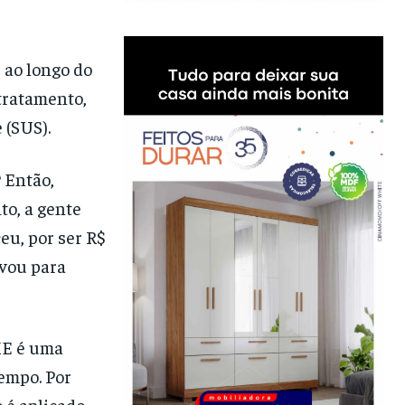
 ao longo do
tratamento,
 (SUS).
? Então,
to, a gente
eu, por ser R$
avou para
ME é uma
empo. Por
 é aplicado,