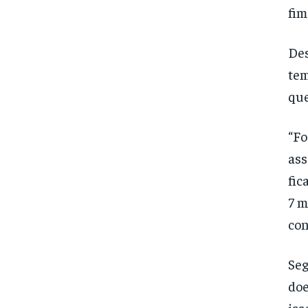
fi
Des
tem
que
“Fo
ass
fic
7 m
con
Seg
doe
iss