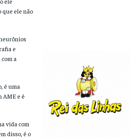
o ele
o que ele não
 neurônios
afia e
 com a
o, é uma
om AME e é
ma vida com
m disso, é o