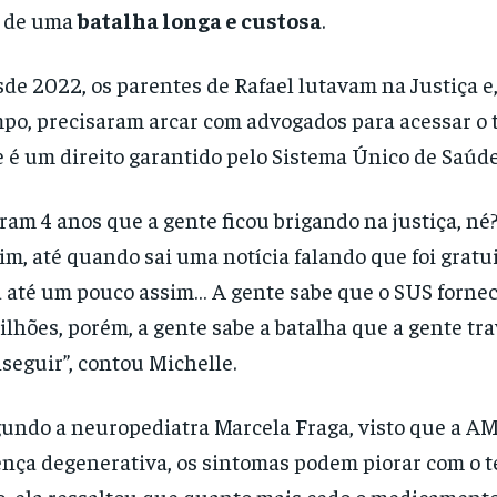
m de uma
batalha longa e custosa
.
de 2022, os parentes de Rafael lutavam na Justiça e,
po, precisaram arcar com advogados para acessar o 
 é um direito garantido pelo Sistema Único de Saúde
ram 4 anos que a gente ficou brigando na justiça, né
im, até quando sai uma notícia falando que foi gratui
a até um pouco assim… A gente sabe que o SUS fornec
ilhões, porém, a gente sabe a batalha que a gente tr
seguir”, contou Michelle.
undo a neuropediatra Marcela Fraga, visto que a A
nça degenerativa, os sintomas podem piorar com o t
o, ela ressaltou que quanto mais cedo o medicamento