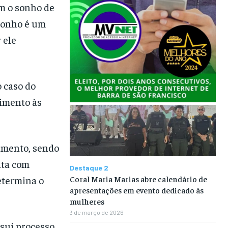
em o sonho de
 sonho é um
 ele
 caso do
rimento às
amento, sendo
lta com
Destaque 2
Coral Maria Marias abre calendário de
etermina o
apresentações em evento dedicado às
mulheres
3 de março de 2026
sui processo