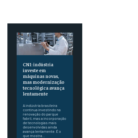
CNI: indústria
investe em
máquinas novas,
mas modernização
tecnológica avança
lentamente
A indústria brasileira
continua investindo na
renovação do parque
fabril, mas a incorporação
de tecnologias mais
desenvolvidas ainda
avança lentamente. É o
que mostra...