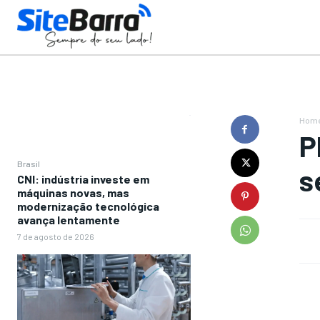
Hom
P
Brasil
s
CNI: indústria investe em
máquinas novas, mas
modernização tecnológica
avança lentamente
7 de agosto de 2026