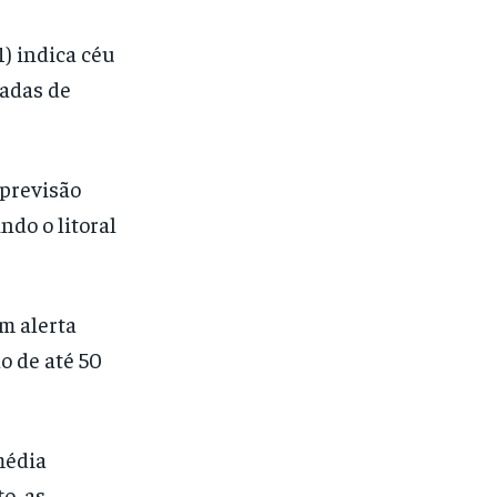
) indica céu
cadas de
 previsão
ndo o litoral
m alerta
o de até 50
média
o, as