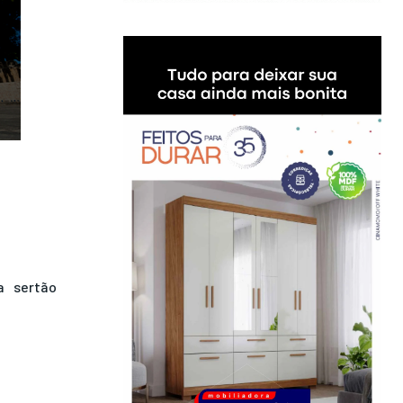
a
sertão