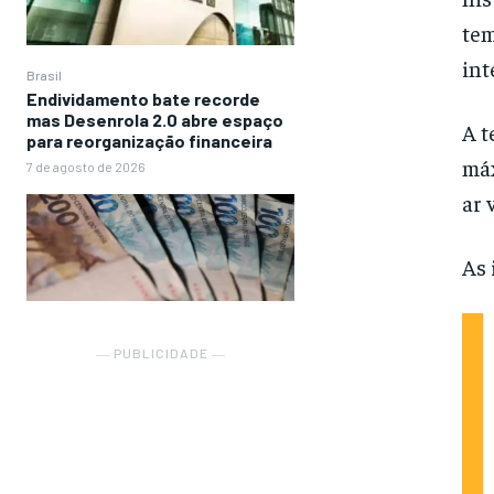
tem
int
Brasil
Endividamento bate recorde
mas Desenrola 2.0 abre espaço
A t
para reorganização financeira
máx
7 de agosto de 2026
ar 
As 
― PUBLICIDADE ―