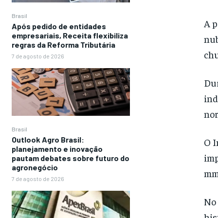
Brasil
A p
Após pedido de entidades
empresariais, Receita flexibiliza
nub
regras da Reforma Tributária
chu
7 de agosto de 2026
Dur
ind
nor
Brasil
Outlook Agro Brasil:
O I
planejamento e inovação
imp
pautam debates sobre futuro do
agronegócio
mm 
7 de agosto de 2026
No 
his