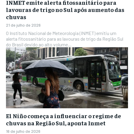
INMET emite alerta fitossanitário para
lavouras de trigo no Sul após aumento das
chuvas
21 de julho de 2026
O Instituto Nacional de Meteorologia (INMET) emitiu um
alerta fitossanitário para as lavouras de trigo da Região Sul
do Brasil devido ao alto volume...
El Niño começa a influenciar o regime de
chuvas na Região Sul, aponta Inmet
16 de julho de 2026