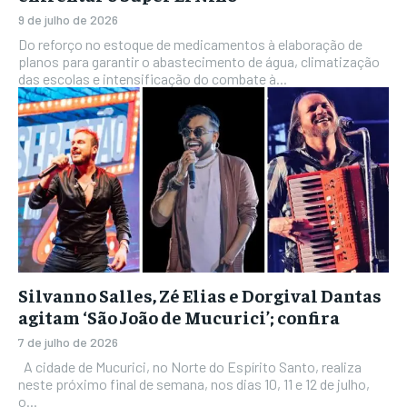
9 de julho de 2026
Do reforço no estoque de medicamentos à elaboração de
planos para garantir o abastecimento de água, climatização
das escolas e intensificação do combate à...
Silvanno Salles, Zé Elias e Dorgival Dantas
agitam ‘São João de Mucurici’; confira
7 de julho de 2026
A cidade de Mucurici, no Norte do Espírito Santo, realiza
neste próximo final de semana, nos dias 10, 11 e 12 de julho,
o...