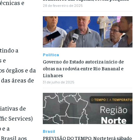
écnicas e
28 de fevereiro de 2025
tindo a
Política
s e
Governo do Estado autoriza início de
obras na rodovia entre Rio Bananal e
s órgãos e da
Linhares
 das áreas de
31 de julho de 2025
iativas de
fic Services)
 e a
Brasil
 Brasil aos
PREVISÃO DO TEMPO: Norte terá sábado