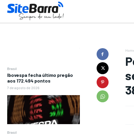
Hom
P
Brasil
s
Ibovespa fecha último pregão
aos 172.494 pontos
3
7 de agosto de 2026
Brasil