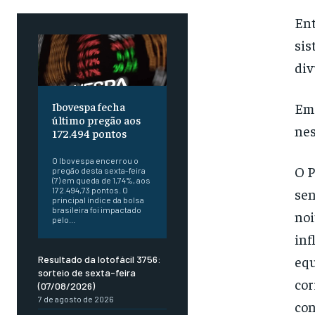
Ent
sis
div
Ibovespa fecha
Em 
último pregão aos
nes
172.494 pontos
O Ibovespa encerrou o
O P
pregão desta sexta-feira
(7) em queda de 1,74%, aos
172.494,73 pontos. O
sen
principal índice da bolsa
brasileira foi impactado
noi
pelo...
inf
equ
Resultado da lotofácil 3756:
sorteio de sexta-feira
cor
(07/08/2026)
7 de agosto de 2026
con