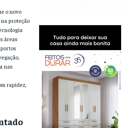
ue o novo
 na proteção
ecnologia
s áreas
 portos
vegação,
a nas
om rapidez,
antado