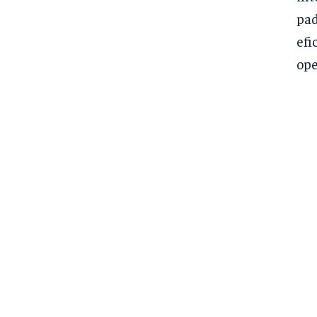
pad
efi
ope