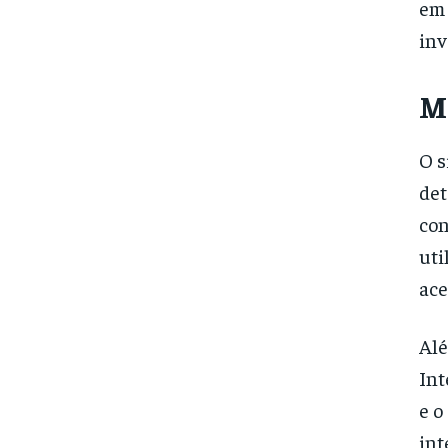
em 
inv
M
O s
det
con
uti
ace
Alé
Int
e o
int