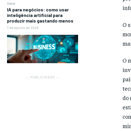
Geral
inf
IA para negócios: como usar
inteligência artificial para
produzir mais gastando menos
O s
7 de agosto de 2026
mon
mar
O m
inv
― PUBLICIDADE ―
paí
tec
do 
est
con
min