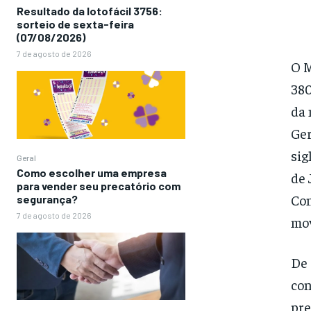
Resultado da lotofácil 3756:
sorteio de sexta-feira
(07/08/2026)
7 de agosto de 2026
O M
380
da 
Ger
sig
Geral
Como escolher uma empresa
de 
para vender seu precatório com
Con
segurança?
7 de agosto de 2026
mov
De 
con
pre