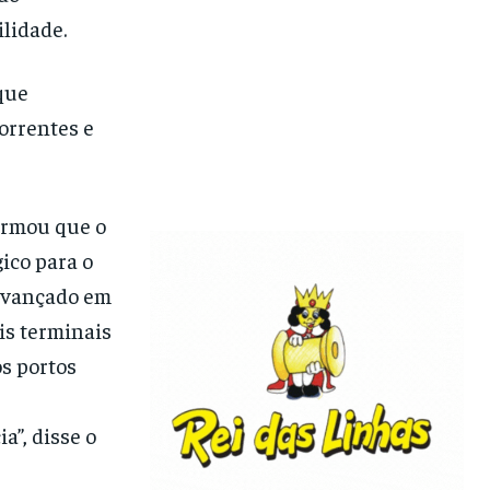
ilidade.
que
orrentes e
firmou que o
ico para o
 avançado em
is terminais
os portos
”, disse o