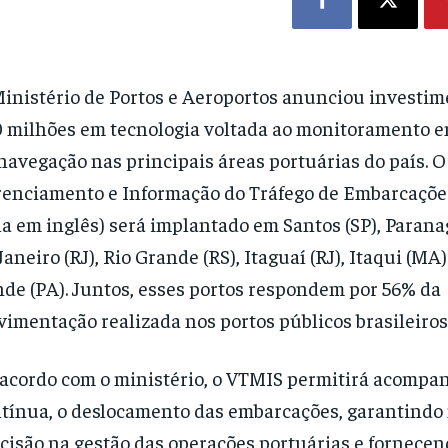
inistério de Portos e Aeroportos anunciou investim
 milhões em tecnologia voltada ao monitoramento e
navegação nas principais áreas portuárias do país. O
enciamento e Informação do Tráfego de Embarcaçõe
la em inglês) será implantado em Santos (SP), Parana
Janeiro (RJ), Rio Grande (RS), Itaguaí (RJ), Itaqui (MA)
de (PA). Juntos, esses portos respondem por 56% da
imentação realizada nos portos públicos brasileiros
acordo com o ministério, o VTMIS permitirá acompan
tínua, o deslocamento das embarcações, garantindo
cisão na gestão das operações portuárias e fornece