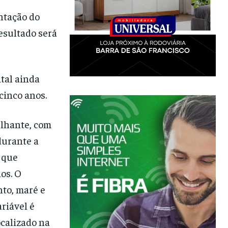
ntação do
resultado será
tal ainda
cinco anos.
elhante, com
durante a
r que
os. O
to, maré e
riável é
ocalizado na