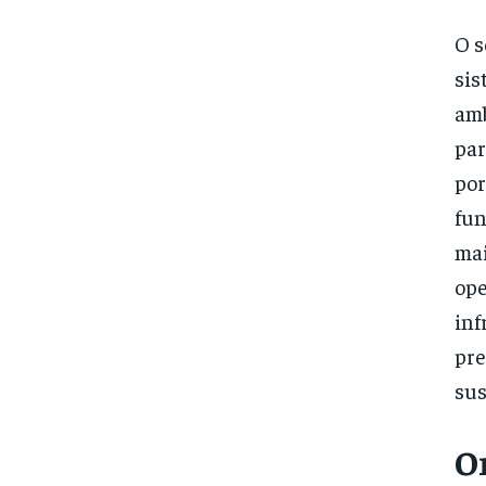
O s
sis
amb
par
por
fun
mai
ope
inf
pre
sus
O