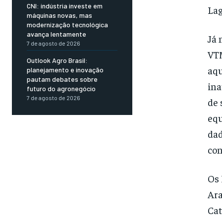
CNI: indústria investe em
Lag
máquinas novas, mas
modernização tecnológica
avança lentamente
Já 
7 de agosto de 2026
VTM
Outlook Agro Brasil:
aqu
planejamento e inovação
pautam debates sobre
ina
futuro do agronegócio
7 de agosto de 2026
de 
equ
dad
con
Os 
Ara
Cat