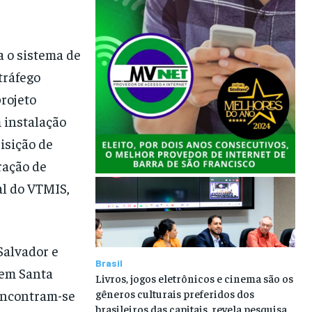
a o sistema de
tráfego
projeto
 instalação
isição de
ração de
al do VTMIS,
Salvador e
Brasil
, em Santa
Livros, jogos eletrônicos e cinema são os
gêneros culturais preferidos dos
encontram-se
brasileiros das capitais, revela pesquisa