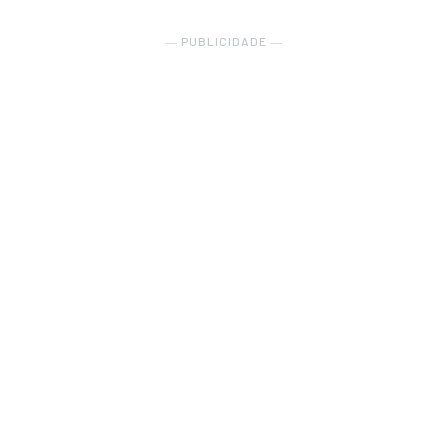
― PUBLICIDADE ―