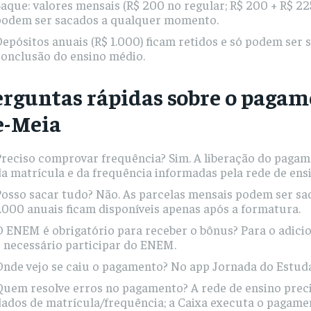
aque: valores mensais (R$ 200 no regular; R$ 200 + R$ 22
podem ser sacados a qualquer momento.
epósitos anuais (R$ 1.000) ficam retidos e só podem ser 
conclusão do ensino médio.
erguntas rápidas sobre o pagam
e-Meia
Preciso comprovar frequência? Sim. A liberação do paga
a matrícula e da frequência informadas pela rede de ensi
osso sacar tudo? Não. As parcelas mensais podem ser sac
.000 anuais ficam disponíveis apenas após a formatura.
 ENEM é obrigatório para receber o bônus? Para o adicio
 necessário participar do ENEM.
Onde vejo se caiu o pagamento? No app Jornada do Estud
uem resolve erros no pagamento? A rede de ensino preci
dados de matrícula/frequência; a Caixa executa o pagame