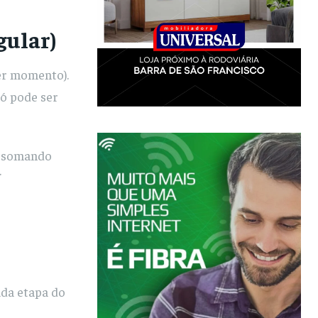
gular)
er momento).
só pode ser
o, somando
.
ada etapa do