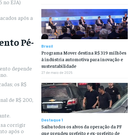
5 no EJA)
sacados após a
ento Pé-
Brasil
Programa Mover destina R$ 319 milhões
à indústria automotiva para inovação e
sustentabilidade
mento depende
27 de maio de 2025
no.
adas; os R$
nal de R$ 200,
ante.
Destaque 1
sa corrigir
Saiba todos os alvos da operação da PF
nto após o
que prendeu prefeito e ex-prefeito de