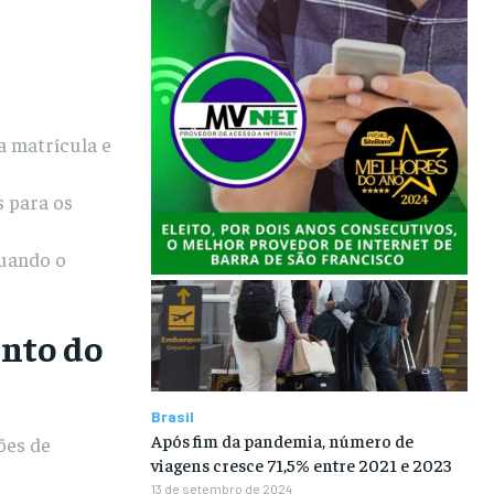
a matrícula e
s para os
uando o
ento do
Brasil
Após fim da pandemia, número de
ões de
viagens cresce 71,5% entre 2021 e 2023
13 de setembro de 2024