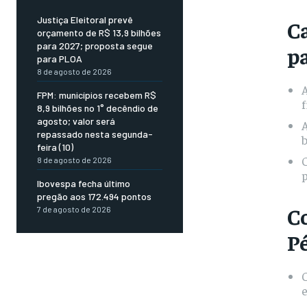
Justiça Eleitoral prevê
C
orçamento de R$ 13,9 bilhões
para 2027; proposta segue
p
para PLOA
8 de agosto de 2026
FPM: municípios recebem R$
f
8,9 bilhões no 1° decêndio de
agosto; valor será
A
repassado nesta segunda-
b
feira (10)
8 de agosto de 2026
p
Ibovespa fecha último
pregão aos 172.494 pontos
C
7 de agosto de 2026
P
C
e