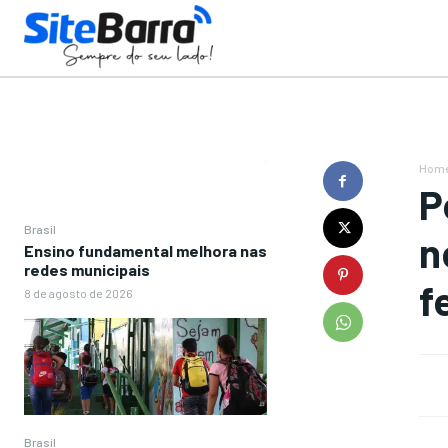
Hom
P
Brasil
n
Ensino fundamental melhora nas
redes municipais
f
8 de agosto de 2026
Brasil