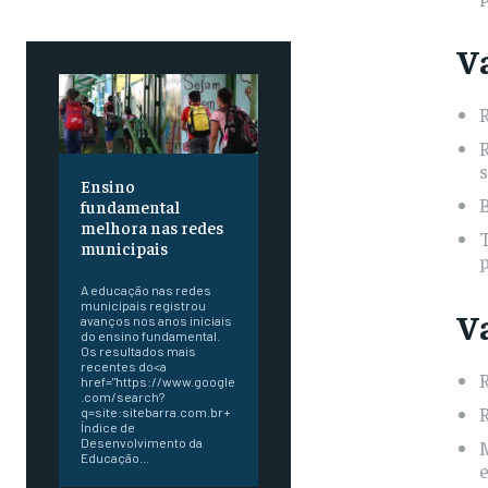
V
R
s
Ensino
fundamental
melhora nas redes
T
municipais
p
A educação nas redes
municipais registrou
V
avanços nos anos iniciais
do ensino fundamental.
Os resultados mais
recentes do<a
href="https://www.google
.com/search?
R
q=site:sitebarra.com.br+
Índice de
Desenvolvimento da
M
Educação...