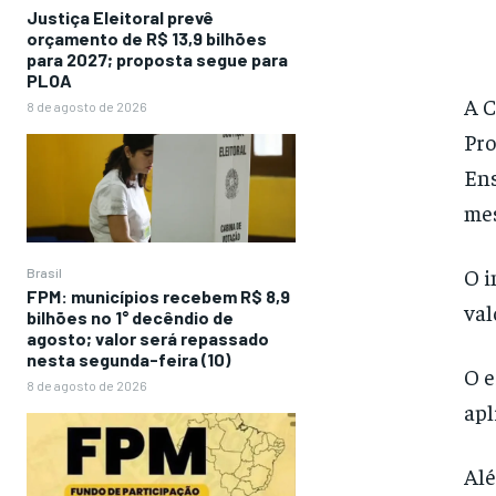
Justiça Eleitoral prevê
orçamento de R$ 13,9 bilhões
para 2027; proposta segue para
PLOA
A C
8 de agosto de 2026
Pro
Ens
mes
O i
Brasil
FPM: municípios recebem R$ 8,9
val
bilhões no 1° decêndio de
agosto; valor será repassado
nesta segunda-feira (10)
O e
8 de agosto de 2026
apl
Alé