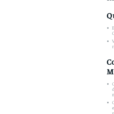
Q
E
V
r
C
M
O
d
m
e