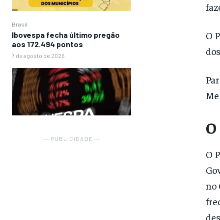
faz
Brasil
O P
Ibovespa fecha último pregão
aos 172.494 pontos
dos
7 de agosto de 2026
Par
Mei
O
― PUBLICIDADE ―
O P
Gov
no 
fre
des