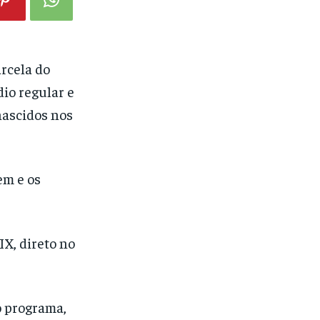
arcela do
io regular e
nascidos nos
em e os
IX, direto no
o programa,