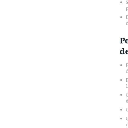
S
D
P
d
d
P
1
O
é
Q