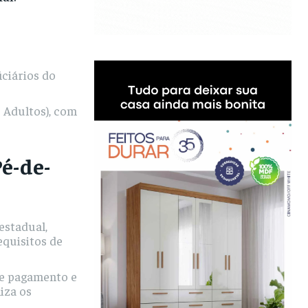
ciários do
 Adultos), com
é-de-
estadual,
equisitos de
de pagamento e
iza os