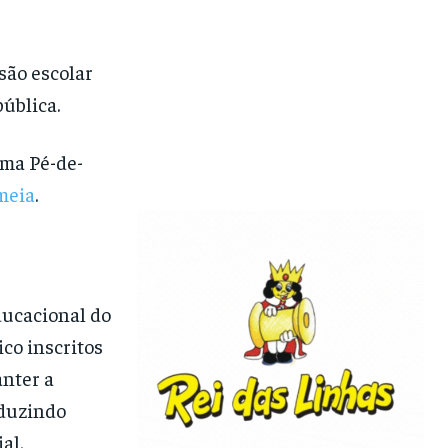
são escolar
ública.
ama Pé-de-
meia
.
ducacional do
co inscritos
nter a
eduzindo
al.