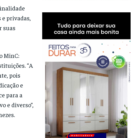
finalidade
 e privadas,
r suas
o MinC:
tituições. “A
te, pois
dicação e
ce para a
o e diverso”,
nezes.