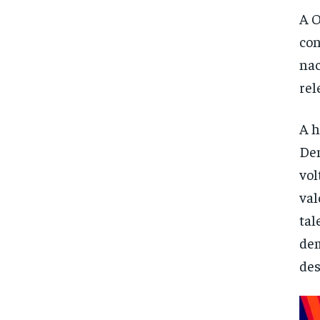
A O
con
nac
rel
A h
Dem
vol
val
tal
dem
des