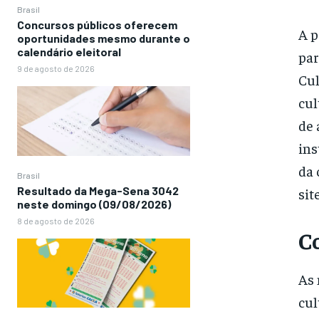
Brasil
Concursos públicos oferecem
A p
oportunidades mesmo durante o
calendário eleitoral
par
9 de agosto de 2026
Cul
cul
de 
ins
da 
Brasil
Resultado da Mega-Sena 3042
sit
neste domingo (09/08/2026)
8 de agosto de 2026
C
As 
cul