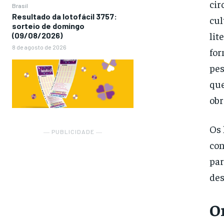
cir
Brasil
Resultado da lotofácil 3757:
cul
sorteio de domingo
lit
(09/08/2026)
8 de agosto de 2026
for
pes
que
obr
Os 
― PUBLICIDADE ―
con
par
des
O