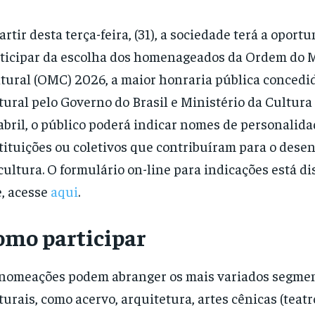
artir desta terça-feira, (31), a sociedade terá a oport
ticipar da escolha dos homenageados da Ordem do 
tural (OMC) 2026, a maior honraria pública concedid
tural pelo Governo do Brasil e Ministério da Cultura 
abril, o público poderá indicar nomes de personalida
tituições ou coletivos que contribuíram para o des
cultura. O formulário on-line para indicações está d
e, acesse
aqui
.
omo participar
nomeações podem abranger os mais variados segme
turais, como acervo, arquitetura, artes cênicas (teatr