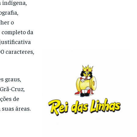
a indígena,
ografia,
cher o
e completo da
ustificativa
0 caracteres,
s graus,
 Grã-Cruz,
ições de
 suas áreas.