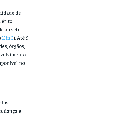
unidade de
Mérito
a ao setor
(
MinC
). Até 9
des, órgãos,
envolvimento
isponível no
ntos
o, dança e