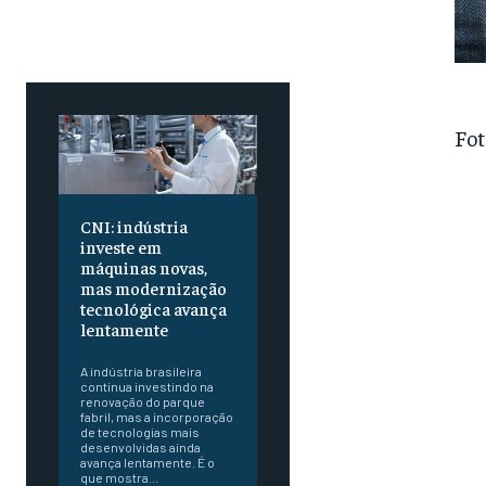
Fot
CNI: indústria
investe em
máquinas novas,
mas modernização
tecnológica avança
lentamente
A indústria brasileira
continua investindo na
renovação do parque
fabril, mas a incorporação
de tecnologias mais
desenvolvidas ainda
avança lentamente. É o
que mostra...