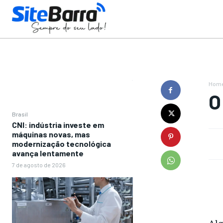
Hom
O
Brasil
CNI: indústria investe em
máquinas novas, mas
modernização tecnológica
avança lentamente
7 de agosto de 2026
Alg