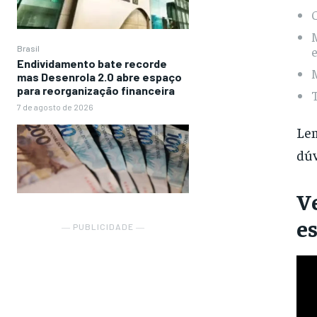
Brasil
Endividamento bate recorde
mas Desenrola 2.0 abre espaço
para reorganização financeira
7 de agosto de 2026
Lem
dúv
Ve
es
― PUBLICIDADE ―