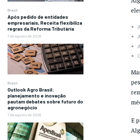
ele
Brasil
Após pedido de entidades
empresariais, Receita flexibiliza
A
regras da Reforma Tributária
A
7 de agosto de 2026
A
Mas
pes
Brasil
Outlook Agro Brasil:
rem
planejamento e inovação
méd
pautam debates sobre futuro do
agronegócio
7 de agosto de 2026
E p
Alg