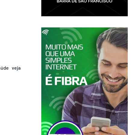
aúde
veja