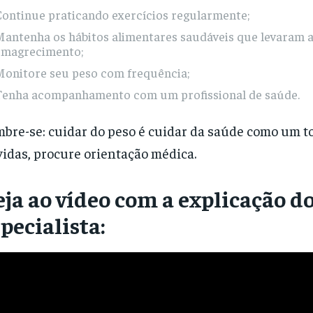
Continue praticando exercícios regularmente;
Mantenha os hábitos alimentares saudáveis que levaram 
emagrecimento;
Monitore seu peso com frequência;
Tenha acompanhamento com um profissional de saúde.
bre-se: cuidar do peso é cuidar da saúde como um to
idas, procure orientação médica.
ja ao vídeo com a explicação d
pecialista: