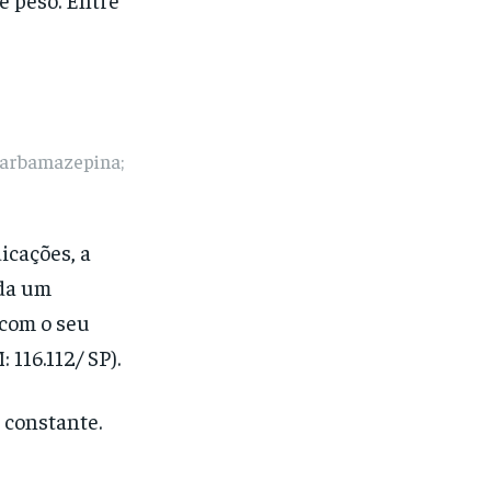
carbamazepina;
icações, a
nda um
com o seu
 116.112/ SP).
 constante.