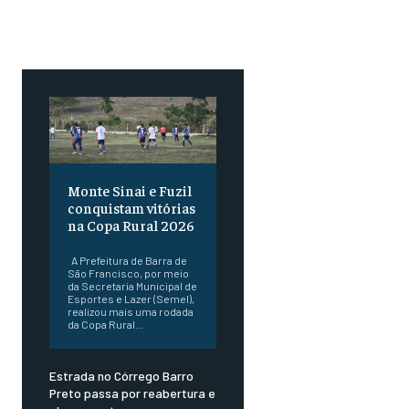
Monte Sinai e Fuzil
conquistam vitórias
na Copa Rural 2026
A Prefeitura de Barra de
São Francisco, por meio
da Secretaria Municipal de
Esportes e Lazer (Semel),
realizou mais uma rodada
da Copa Rural...
Estrada no Córrego Barro
Preto passa por reabertura e