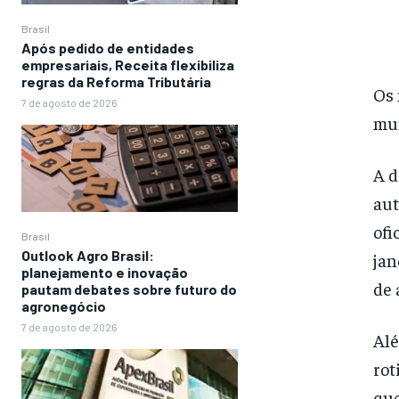
Brasil
Após pedido de entidades
empresariais, Receita flexibiliza
regras da Reforma Tributária
Os 
7 de agosto de 2026
mun
A d
aut
ofi
Brasil
Outlook Agro Brasil:
jan
planejamento e inovação
de 
pautam debates sobre futuro do
agronegócio
7 de agosto de 2026
Alé
rot
que