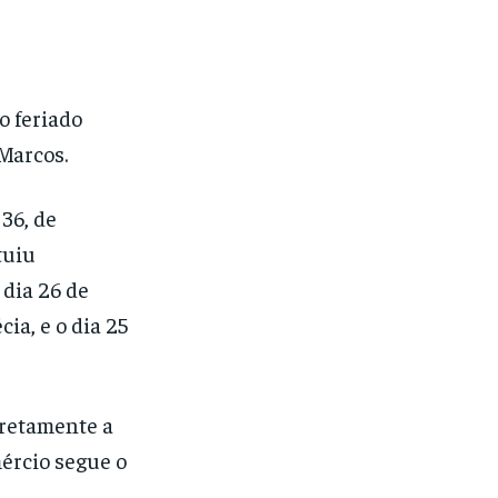
o feriado
 Marcos.
 36, de
tuiu
 dia 26 de
ia, e o dia 25
iretamente a
ércio segue o