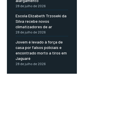
alargamento
28 de julho de 2026
Escola Elizabeth Trzoseki da
Silva recebe novos
climatizadores de ar
28 de julho de 2026
Jovem é levado à força de
casa por falsos policiais e
encontrado morto a tiros em
Jaguaré
28 de julho de 2026