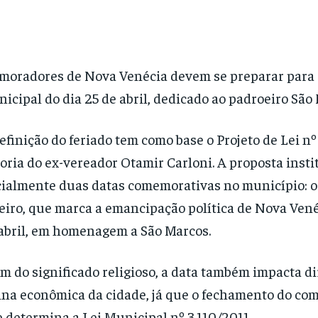
moradores de Nova Venécia devem se preparar para 
icipal do dia 25 de abril, dedicado ao padroeiro São
efinição do feriado tem como base o Projeto de Lei nº
oria do ex-vereador Otamir Carloni. A proposta insti
cialmente duas datas comemorativas no município: o
eiro, que marca a emancipação política de Nova Venéc
abril, em homenagem a São Marcos.
m do significado religioso, a data também impacta d
ina econômica da cidade, já que o fechamento do com
 determina a Lei Municipal nº 3.110/2011.