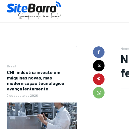
Hom
N
Brasil
f
CNI: indústria investe em
máquinas novas, mas
modernização tecnológica
avança lentamente
7 de agosto de 2026