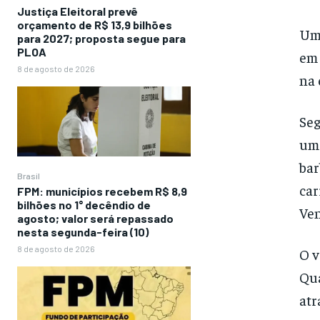
Justiça Eleitoral prevê
orçamento de R$ 13,9 bilhões
Um 
para 2027; proposta segue para
PLOA
em 
8 de agosto de 2026
na 
Seg
um 
bar
Brasil
car
FPM: municípios recebem R$ 8,9
bilhões no 1° decêndio de
Ven
agosto; valor será repassado
nesta segunda-feira (10)
8 de agosto de 2026
O v
Qua
atr