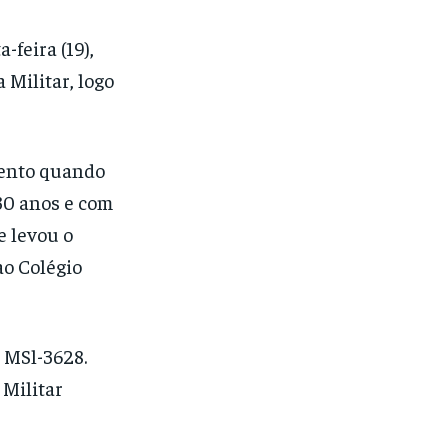
feira (19),
 Militar, logo
mento quando
30 anos e com
e levou o
ao Colégio
a MSl-3628.
 Militar