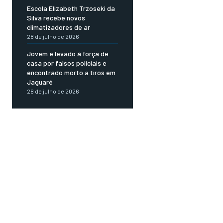
Escola Elizabeth Trzoseki da
Silva recebe novos
climatizadores de ar
28 de julho de 2026
Jovem é levado à força de
casa por falsos policiais e
encontrado morto a tiros em
Jaguaré
28 de julho de 2026