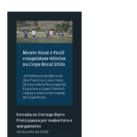
Monte Sinai e Fuzil
conquistam vitórias
na Copa Rural 2026
A Prefeitura de Barra de
São Francisco, por meio
da Secretaria Municipal de
Esportes e Lazer (Semel),
realizou mais uma rodada
da Copa Rural...
Estrada no Córrego Barro
Preto passa por reabertura e
alargamento
28 de julho de 2026