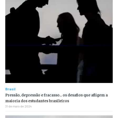
Brasil
Pressão, depressão e fracasso… os desafios que afligem a
maioria dos estudantes brasileiros
31 de maio de 2024