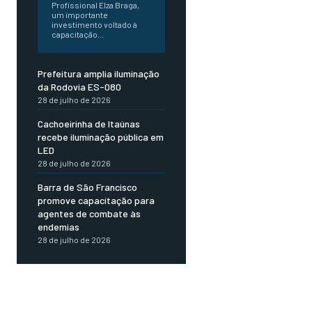
Profissional Elza Braga,
um importante
investimento voltado à
capacitação...
Prefeitura amplia iluminação
da Rodovia ES-080
28 de julho de 2026
Cachoeirinha de Itaúnas
recebe iluminação pública em
LED
28 de julho de 2026
Barra de São Francisco
promove capacitação para
agentes de combate às
endemias
28 de julho de 2026