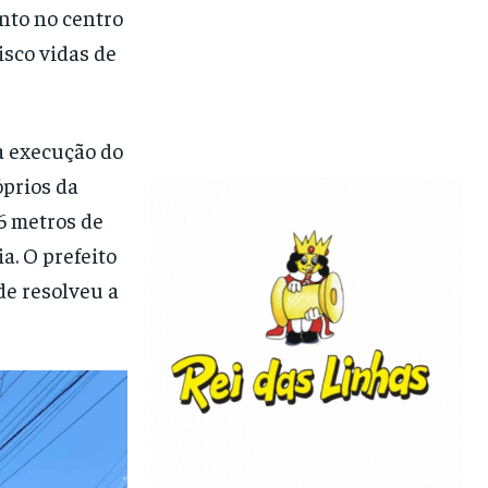
nto no centro
isco vidas de
a execução do
óprios da
76 metros de
a. O prefeito
de resolveu a