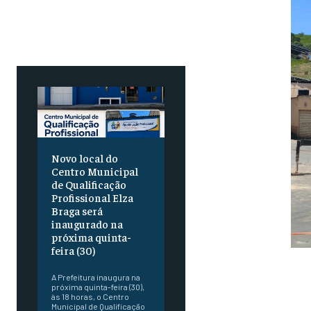
Novo local do
Centro Municipal
de Qualificação
Profissional Elza
Braga será
inaugurado na
próxima quinta-
feira (30)
A Prefeitura inaugura na
próxima quinta-feira (30),
às 18 horas, o Centro
Municipal de Qualificação