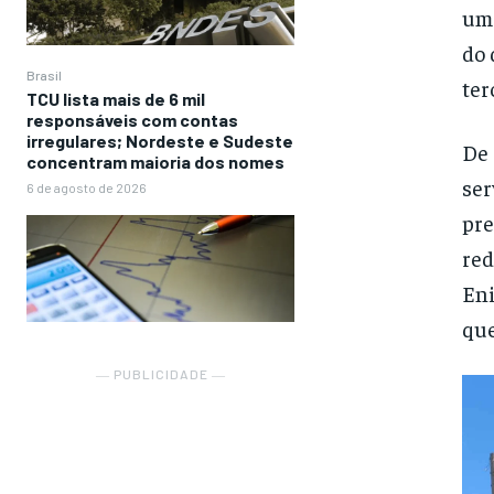
um 
do 
Brasil
ter
TCU lista mais de 6 mil
responsáveis com contas
irregulares; Nordeste e Sudeste
De 
concentram maioria dos nomes
ser
6 de agosto de 2026
pre
red
Eni
que
― PUBLICIDADE ―