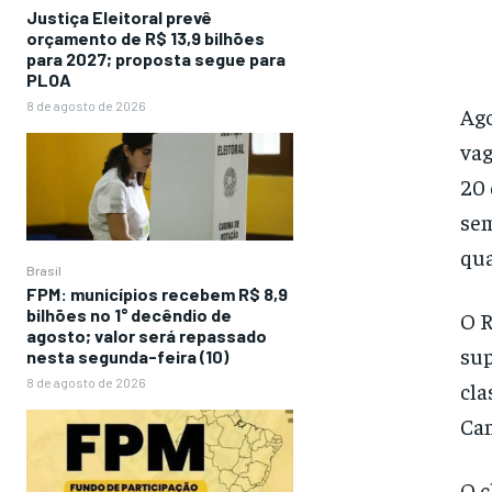
Justiça Eleitoral prevê
orçamento de R$ 13,9 bilhões
para 2027; proposta segue para
PLOA
8 de agosto de 2026
Ago
vag
20 
sem
qua
Brasil
FPM: municípios recebem R$ 8,9
bilhões no 1° decêndio de
O R
agosto; valor será repassado
sup
nesta segunda-feira (10)
8 de agosto de 2026
cla
Cam
O c