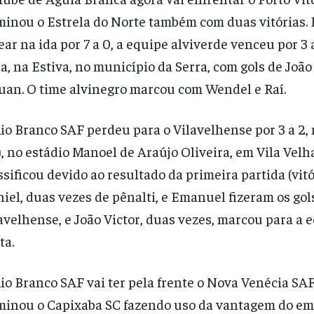
minou o Estrela do Norte também com duas vitórias.
ear na ida por 7 a 0, a equipe alviverde venceu por 3 a
ra, na Estiva, no município da Serra, com gols de João
uan. O time alvinegro marcou com Wendel e Raí.
io Branco SAF perdeu para o Vilavelhense por 3 a 2,
), no estádio Manoel de Araújo Oliveira, em Vila Velh
ssificou devido ao resultado da primeira partida (vitór
iel, duas vezes de pênalti, e Emanuel fizeram os gol
avelhense, e João Victor, duas vezes, marcou para a 
ta.
io Branco SAF vai ter pela frente o Nova Venécia SAF
minou o Capixaba SC fazendo uso da vantagem do e