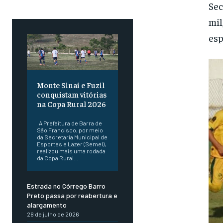
Sec
mil
esp
Monte Sinai e Fuzil
conquistam vitórias
na Copa Rural 2026
A Prefeitura de Barra de
São Francisco, por meio
da Secretaria Municipal de
Esportes e Lazer (Semel),
realizou mais uma rodada
da Copa Rural...
Estrada no Córrego Barro
Preto passa por reabertura e
alargamento
28 de julho de 2026