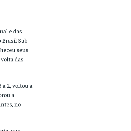
ual e das
 Brasil Sub-
nheceu seus
 volta das
 a 2, voltou a
orou a
antes, no
ória, que