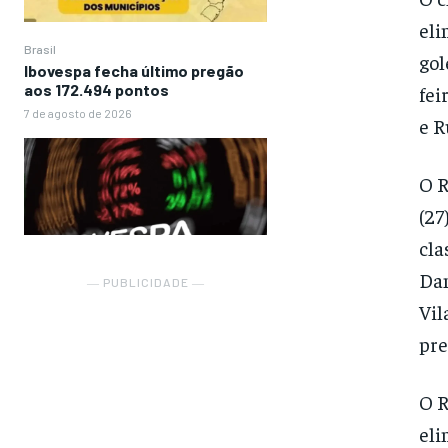
eli
Brasil
gol
Ibovespa fecha último pregão
aos 172.494 pontos
fei
7 de agosto de 2026
e R
O R
(27
cla
Dan
― PUBLICIDADE ―
Vil
pre
O R
eli