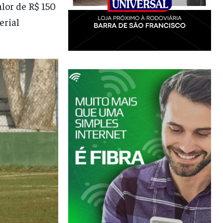
alor de R$ 150
erial