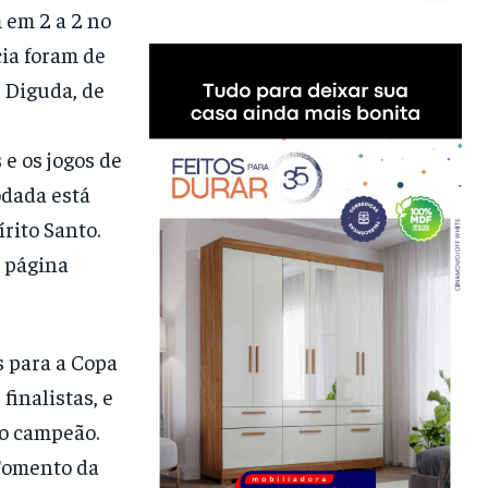
 em 2 a 2 no
ia foram de
e Diguda, de
e os jogos de
odada está
rito Santo.
a página
s para a Copa
finalistas, e
do campeão.
Fomento da