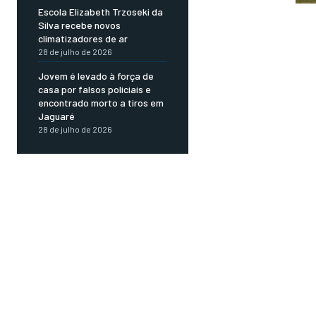
Escola Elizabeth Trzoseki da
Silva recebe novos
climatizadores de ar
28 de julho de 2026
Jovem é levado à força de
casa por falsos policiais e
encontrado morto a tiros em
Jaguaré
28 de julho de 2026