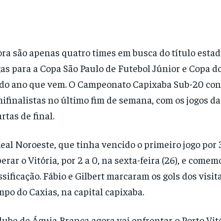
ra são apenas quatro times em busca do título estad
as para a Copa São Paulo de Futebol Júnior e Copa do
do ano que vem. O Campeonato Capixaba Sub-20 co
ifinalistas no último fim de semana, com os jogos da
rtas de final.
eal Noroeste, que tinha vencido o primeiro jogo por 3
erar o Vitória, por 2 a 0, na sexta-feira (26), e comem
ssificação. Fábio e Gilbert marcaram os gols dos visit
po do Caxias, na capital capixaba.
lube de Águia Branca agora vai enfrentar o Porto Vit