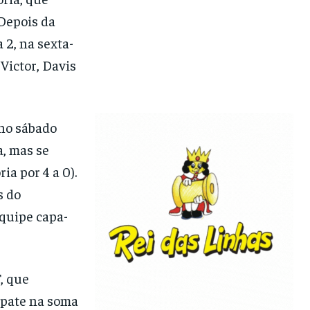
 Depois da
 2, na sexta-
 Victor, Davis
 no sábado
a, mas se
ia por 4 a 0).
s do
equipe capa-
, que
mpate na soma