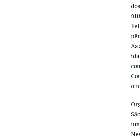
dos
últ
Fel
pên
As 
ida
con
Con
ofi
Org
São
uma
Nes